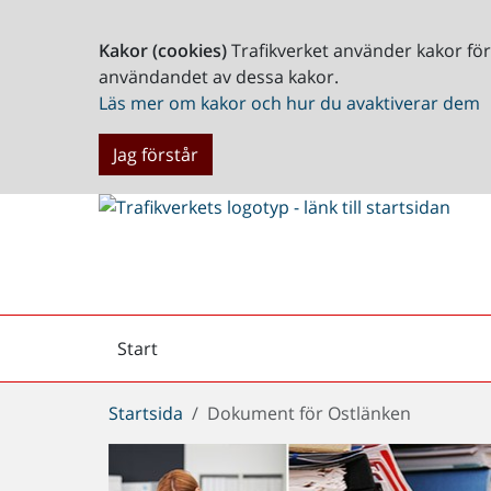
Kakor (cookies)
Trafikverket använder kakor fö
användandet av dessa kakor.
Läs mer om kakor och hur du avaktiverar dem
Jag förstår
Start
Arkiv
Du
Startsida
Dokument för Ostlänken
är
här: