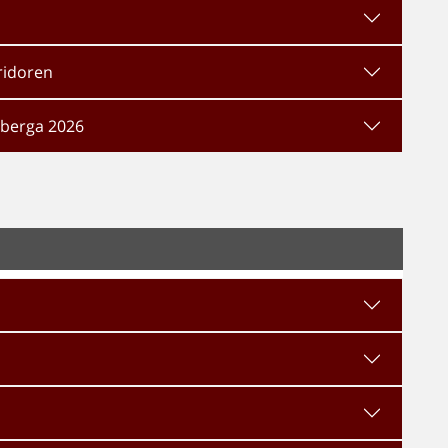
rridoren
lberga 2026