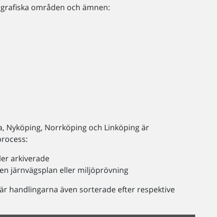
eografiska områden och ämnen:
a, Nyköping, Norrköping och Linköping är
process:
ler arkiverade
en järnvägsplan eller miljöprövning
 är handlingarna även sorterade efter respektive