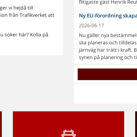
flitigaste gäst Henrik Reu
r vi hejdå till
on från Trafikverket att
Ny EU-förordning skapar
2026-06-17
 du söker här? Kolla på
Nu gäller nya bestämmel
ska planeras och tilldela
järnväg har trätt i kraft
synen på planering och ti