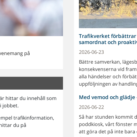
Trafikverket förbättra
samordnat och proaktiv
2026-06-23
evenemang på
Bättre samverkan, lägesb
konsekvenserna vid framt
alla händelser och förbä
uppföljningen av handlin
Med vemod och glädje –
r hittar du innehåll som
i jobbet.
2026-06-22
Så har stunden kommit där 
xempel trafikinformation,
poddkiosk, vårt fönster 
ittar du på
att göra det på inte bara