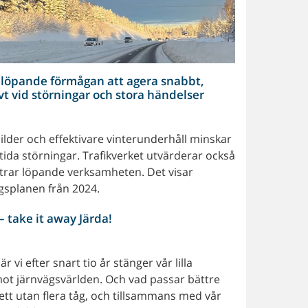
r löpande förmågan att agera snabbt,
t vid störningar och stora händelser
ilder och effektivare vinterunderhåll minskar
ida störningar. Trafikverket utvärderar också
ttrar löpande verksamheten. Det visar
gsplanen från 2024.
 take it away Järda!
vi efter snart tio år stänger vår lilla
mot järnvägsvärlden. Och vad passar bättre
 ett utan flera tåg, och tillsammans med vår