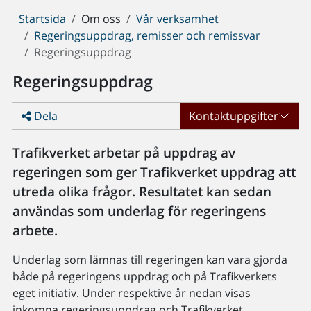
Du
Startsida
Om oss
Vår verksamhet
är
Regeringsuppdrag, remisser och remissvar
här:
Regeringsuppdrag
Regeringsuppdrag
Dela
Kontaktuppgifter
Trafikverket arbetar på uppdrag av
regeringen som ger Trafikverket uppdrag att
utreda olika frågor. Resultatet kan sedan
användas som underlag för regeringens
arbete.
Underlag som lämnas till regeringen kan vara gjorda
både på regeringens uppdrag och på Trafikverkets
eget initiativ. Under respektive år nedan visas
inkomna regeringsuppdrag och Trafikverket