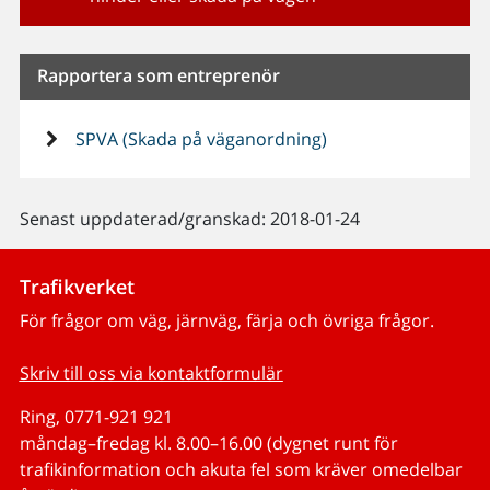
Rapportera som entreprenör
SPVA (Skada på väganordning)
Senast uppdaterad/granskad: 2018-01-24
Trafikverket
För frågor om väg, järnväg, färja och övriga frågor.
Skriv till oss via kontaktformulär
Ring, 0771-921 921
måndag–fredag kl. 8.00–16.00 (dygnet runt för
trafikinformation och akuta fel som kräver omedelbar