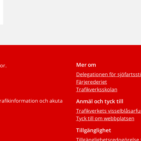
Mer om
or.
Delegationen för sjöfartss
Färjerederiet
Trafikverksskolan
trafikinformation och akuta
Anmäl och tyck till
Trafikverkets visselblåsarf
Tyck till om webbplatsen
Tillgänglighet
Tillgänglighetsredogörelse 