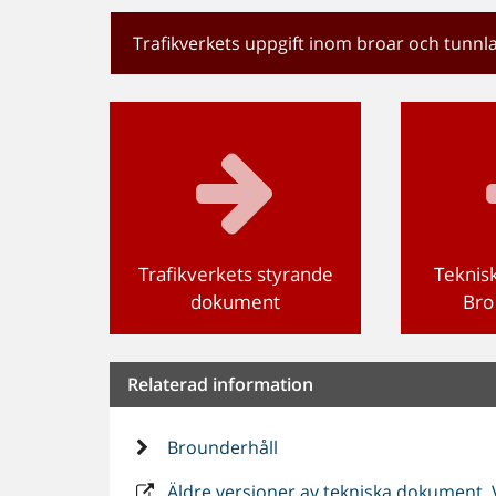
Trafikverkets uppgift inom broar och tunnl
Trafikverkets styrande
Teknis
dokument
Bro
Relaterad information
Brounderhåll
Äldre versioner av tekniska dokument. 