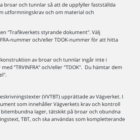
 broar och tunnlar så att de uppfyller fastställda
om utformningskrav och om material och
n "Trafikverkets styrande dokument". Välj
INFRA-nummer och/eller TDOK-nummer för att hitta
onstruktion av broar och tunnlar ingår inte i
jar med ”TRVINFRA” och/eller "TDOK". Du hämtar dem
l".
eskrivningstexter (VVTBT) upprättade av Vägverket. I
okument som innehåller Vägverkets krav och kontroll
ör bitembundna lager, tätskikt på broar och obundna
ingstext, TBT, och ska användas som kompletterande