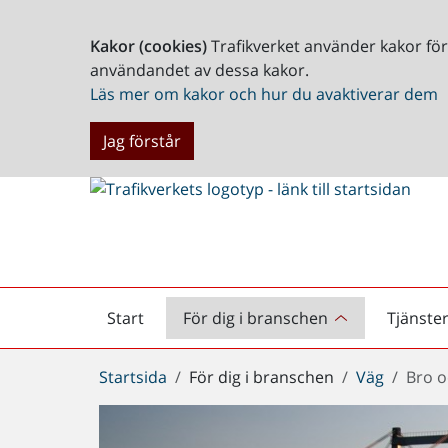
Kakor (cookies)
Trafikverket använder kakor fö
användandet av dessa kakor.
Läs mer om kakor och hur du avaktiverar dem
Jag förstår
Start
För dig i branschen
Tjänste
Startsida
Du
Startsida
För dig i branschen
Väg
Bro o
är
här: