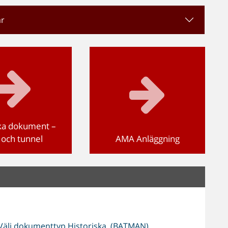
ar
ka dokument –
 och tunnel
AMA Anläggning
Välj dokumenttyp Historiska. (BATMAN)