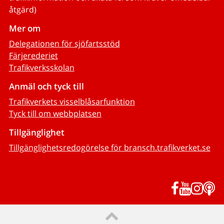
åtgärd)
Mer om
Delegationen för sjöfartsstöd
Färjerederiet
Trafikverksskolan
Anmäl och tyck till
Trafikverkets visselblåsarfunktion
Tyck till om webbplatsen
Tillgänglighet
Tillgänglighetsredogörelse för bransch.trafikverket.se
Facebook
YouTub
Inst
P
Till sidans topp