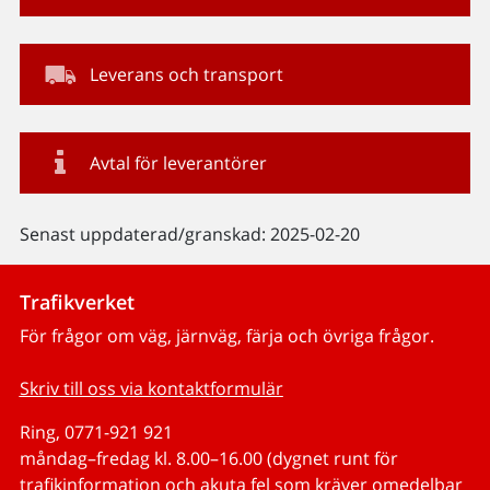
Leverans och transport
Avtal för leverantörer
Senast uppdaterad/granskad: 2025-02-20
Trafikverket
För frågor om väg, järnväg, färja och övriga frågor.
Skriv till oss via kontaktformulär
Ring, 0771-921 921
måndag–fredag kl. 8.00–16.00 (dygnet runt för
trafikinformation och akuta fel som kräver omedelbar