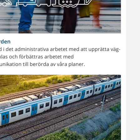
rden
 i det administrativa arbetet med att upprätta väg-
las och förbättras arbetet med
ikation till berörda av våra planer.