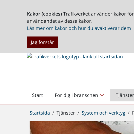
Kakor (cookies)
Trafikverket använder kakor fö
användandet av dessa kakor.
Läs mer om kakor och hur du avaktiverar dem
Jag förstår
Start
För dig i branschen
Tjänste
Startsida
Du
Startsida
Tjänster
System och verktyg
är
här: