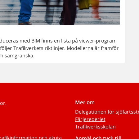
oduceras med BIM finns en lista på viewer-program
öljer Trafikverkets riktlinjer. Modellerna är framför
 och samgranska.
Mer om
or.
Delegationen för sjöfartss
Färjerederiet
Trafikverksskolan
trafikinformation och akuta
Anmäl och tyck till