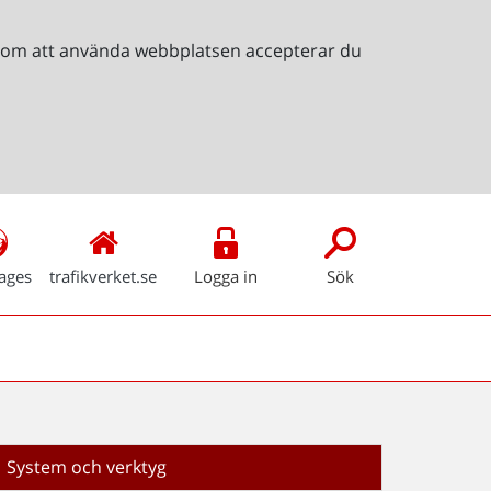
Genom att använda webbplatsen accepterar du
ages
trafikverket.se
Logga in
Sök
System och verktyg