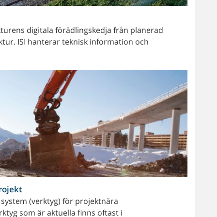
kturens digitala förädlingskedja från planerad
uktur. ISI hanterar teknisk information och
rojekt
system (verktyg) för projektnära
ktyg som är aktuella finns oftast i