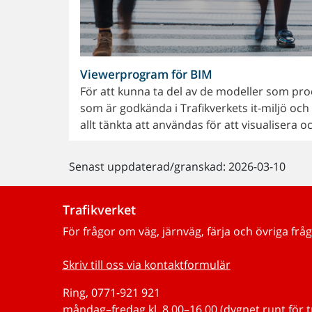
Viewerprogram för BIM
För att kunna ta del av de modeller som pr
som är godkända i Trafikverkets it-miljö och f
allt tänkta att användas för att visualisera
Senast uppdaterad/granskad: 2026-03-10
Trafikverket
För frågor om väg, järnväg, färja och övriga fråg
Skriv till oss via kontaktformulär
Ring, 0771-921 921
måndag–fredag kl. 8.00–16.00 (dygnet runt för 