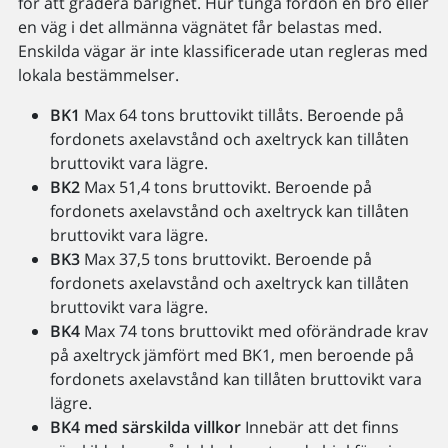
för att gradera bärighet. Hur tunga fordon en bro eller
en väg i det allmänna vägnätet får belastas med.
Enskilda vägar är inte klassificerade utan regleras med
lokala bestämmelser.
BK1
Max 64 tons bruttovikt tillåts. Beroende på
fordonets axelavstånd och axeltryck kan tillåten
bruttovikt vara lägre.
BK2
Max 51,4 tons bruttovikt. Beroende på
fordonets axelavstånd och axeltryck kan tillåten
bruttovikt vara lägre.
BK3
Max 37,5 tons bruttovikt. Beroende på
fordonets axelavstånd och axeltryck kan tillåten
bruttovikt vara lägre.
BK4
Max 74 tons bruttovikt med oförändrade krav
på axeltryck jämfört med BK1, men beroende på
fordonets axelavstånd kan tillåten bruttovikt vara
lägre.
BK4 med särskilda villkor
Innebär att det finns