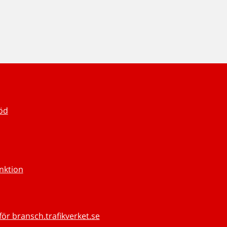
töd
unktion
för bransch.trafikverket.se