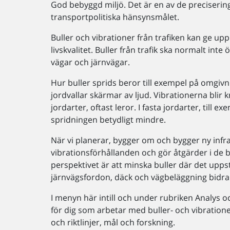
God bebyggd miljö. Det är en av de precisering
transportpolitiska hänsynsmålet.
Buller och vibrationer från trafiken kan ge up
livskvalitet. Buller från trafik ska normalt int
vägar och järnvägar.
Hur buller sprids beror till exempel på omgivn
jordvallar skärmar av ljud. Vibrationerna blir 
jordarter, oftast leror. I fasta jordarter, till
spridningen betydligt mindre.
När vi planerar, bygger om och bygger ny infra
vibrationsförhållanden och gör åtgärder i de
perspektivet är att minska buller där det uppst
järnvägsfordon, däck och vägbeläggning bidra 
I menyn här intill och under rubriken Analys 
för dig som arbetar med buller- och vibrationer
och riktlinjer, mål och forskning.