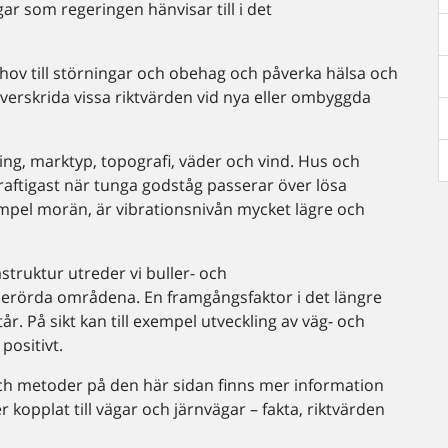
ar som regeringen hänvisar till i det
phov till störningar och obehag och påverka hälsa och
e överskrida vissa riktvärden vid nya eller ombyggda
ing, marktyp, topografi, väder och vind. Hus och
kraftigast när tunga godståg passerar över lösa
 exempel morän, är vibrationsnivån mycket lägre och
struktur utreder vi buller- och
 berörda områdena. En framgångsfaktor i det längre
år. På sikt kan till exempel utveckling av väg- och
positivt.
och metoder på den här sidan finns mer information
 kopplat till vägar och järnvägar – fakta, riktvärden