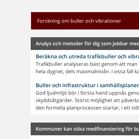
Forskning om buller och vibrationer
Analys och metoder för dig som jobbar med 
Beräkna och utreda trafikbuller och vibr
Trafikbuller analyseras bäst genom att man
hela dygnet, dels maximalnivån. I vissa fall
Buller och infrastruktur i samhällsplane
God ljudmiljö bör i första hand uppnås ge
skyddsåtgärder. Störst möjlighet att påverka
den formella planprocessen startar, i ett tid
Kommuner kan söka medfinansiering för bu