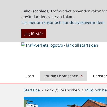
Kakor (cookies)
Trafikverket använder kakor fö
användandet av dessa kakor.
Läs mer om kakor och hur du avaktiverar dem
Jag förstår
Start
För dig i branschen
Tjänste
Startsida
Du
Startsida
För dig i branschen
Miljö och hä
är
här: