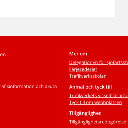
Mer om
or.
Delegationen för sjöfartss
Färjerederiet
Trafikverksskolan
trafikinformation och akuta
Anmäl och tyck till
Trafikverkets visselblåsarf
Tyck till om webbplatsen
Tillgänglighet
Tillgänglighetsredogörelse 