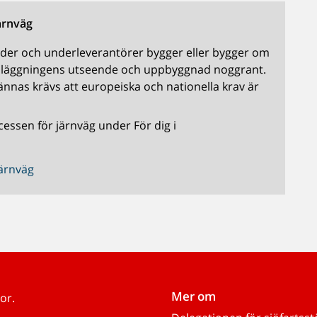
ärnväg
ader och underleverantörer bygger eller bygger om
nläggningens utseende och uppbyggnad noggrant.
nnas krävs att europeiska och nationella krav är
sen för järnväg under För dig i
ärnväg
Mer om
or.