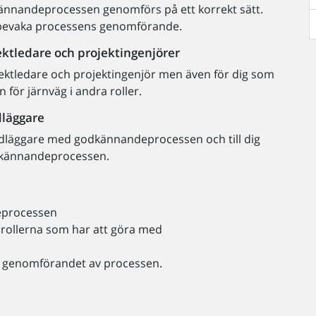
kännandeprocessen genomförs på ett korrekt sätt.
 bevaka processens genomförande.
ktledare och projektingenjörer
ojektledare och projektingenjör men även för dig som
ör järnväg i andra roller.
dläggare
ndläggare med godkännandeprocessen och till dig
odkännandeprocessen.
eprocessen
a rollerna som har att göra med
ja i genomförandet av processen.