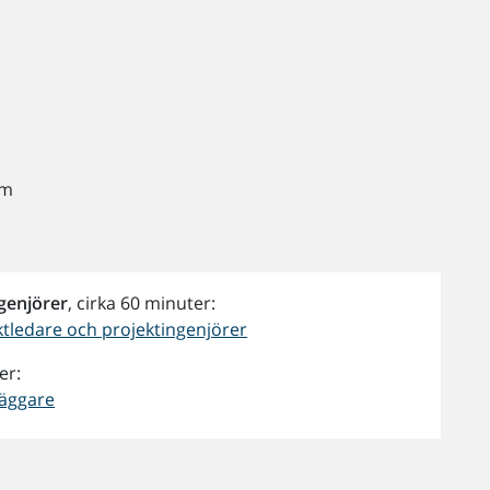
em
ngenjörer
, cirka 60 minuter:
tledare och projektingenjörer
er:
läggare