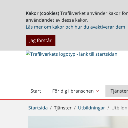
Kakor (cookies)
Trafikverket använder kakor fö
användandet av dessa kakor.
Läs mer om kakor och hur du avaktiverar dem
Jag förstår
Start
För dig i branschen
Tjänste
Startsida
Du
Startsida
Tjänster
Utbildningar
Utbildn
är
här: