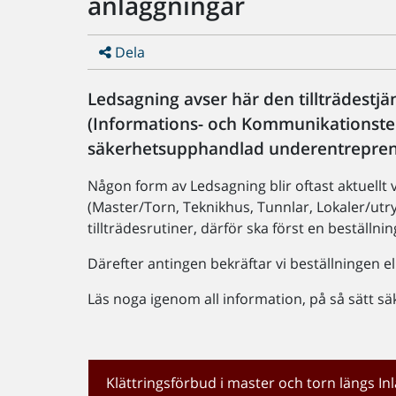
anläggningar
Dela
Ledsagning avser här den tillträdestjä
(Informations- och Kommunikationstek
säkerhetsupphandlad underentrepren
Någon form av Ledsagning blir oftast aktuellt 
(Master/Torn, Teknikhus, Tunnlar, Lokaler/utr
tillträdesrutiner, därför ska först en beställn
Därefter antingen bekräftar vi beställningen ell
Läs noga igenom all information, på så sätt säke
Klättringsförbud i master och torn längs I