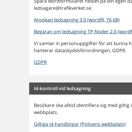
Spara wordformuläret nedan på din egen dator,
ledsagare@trafikverket.se.
Ansökan ledsagning 3.0 (wordfil, 76 kB)
Begäran om ledsagning TP-Noder 2.0 (wordfi
Vi samlar in personuppgifter för att kunna 
hanterar dataskyddsförordningen, GDPR.
GDPR
Id-kontroll vid ledsagning
Besökare ska alltid identifiera sig med gilti
webbplats.
Giltiga id-handlingar (Polisens webbplats)