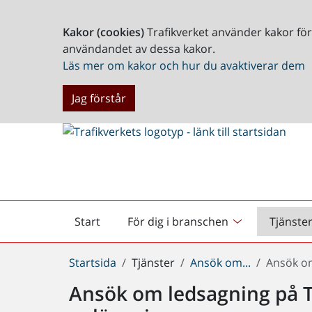
Kakor (cookies)
Trafikverket använder kakor fö
användandet av dessa kakor.
Läs mer om kakor och hur du avaktiverar dem
Jag förstår
Start
För dig i branschen
Tjänste
Startsida
Du
Startsida
Tjänster
Ansök om...
Ansök om
är
Ansök om ledsagning på Tr
här: