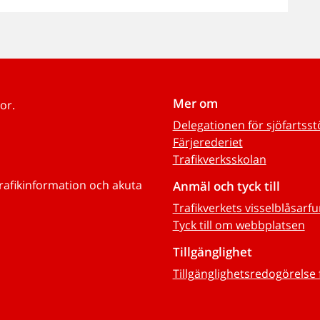
Mer om
or.
Delegationen för sjöfartss
Färjerederiet
Trafikverksskolan
trafikinformation och akuta
Anmäl och tyck till
Trafikverkets visselblåsarf
Tyck till om webbplatsen
Tillgänglighet
Tillgänglighetsredogörelse 