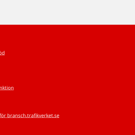
töd
unktion
för bransch.trafikverket.se