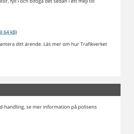
 fyll i och bifoga det sedan i ett mejl till
l 64 kB)
hantera ditt ärende. Läs mer om hur Trafikverket
g id-handling, se mer information på polisens