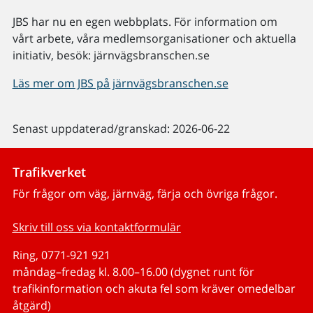
JBS har nu en egen webbplats. För information om
vårt arbete, våra medlemsorganisationer och aktuella
initiativ, besök: järnvägsbranschen.se
Läs mer om JBS på järnvägsbranschen.se
Senast uppdaterad/granskad: 2026-06-22
Trafikverket
För frågor om väg, järnväg, färja och övriga frågor.
Skriv till oss via kontaktformulär
Ring, 0771-921 921
måndag–fredag kl. 8.00–16.00 (dygnet runt för
trafikinformation och akuta fel som kräver omedelbar
åtgärd)