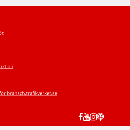
töd
unktion
för bransch.trafikverket.se
Facebook
YouTube
Instagram
Podd