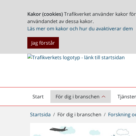
Kakor (cookies)
Trafikverket använder kakor fö
användandet av dessa kakor.
Läs mer om kakor och hur du avaktiverar dem
Jag förstår
Start
För dig i branschen
Tjänste
Startsida
Du
Startsida
För dig i branschen
Forskning o
är
här: