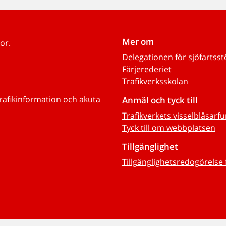
Mer om
or.
Delegationen för sjöfartss
Färjerederiet
Trafikverksskolan
trafikinformation och akuta
Anmäl och tyck till
Trafikverkets visselblåsarf
Tyck till om webbplatsen
Tillgänglighet
Tillgänglighetsredogörelse 