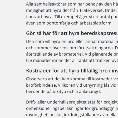
Alla samhällsaktörer som har behov av den hä
möjlighet att hyra det från Trafikverket. Unde
finns att hyra. Till exempel äger vi ett anta
även som pontonfärja och arbetsplattform.
Gör så här för att hyra beredskapsres
Den som vill hyra en bro eller annat material 
och kommer överens om förutsättningarna. De
återställande av bromateriel. Vid planerade p
tre månader innan det är tänkt att trafiken öv
Kostnader för att hyra tillfällig bro i i
Observera att det kan komma till kostnader vid
broförbindelse. Villkoren vid uthyrning fås vid 
beroende på brotyp och trafikmängd.
Drift- eller underhållsprojektet står för projek
dimensioneringsberäkningar för grundläggning o
myndighetsbeslut, iordningställande av mella