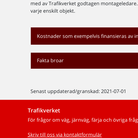
med av Trafikverket godtagen montageledare. 
varje enskilt objekt.
Kostnader som exempelvis finansieras av in
Fakta broar
Senast uppdaterad/granskad: 2021-07-01
Trafikverket
För frågor om väg, järnväg, färja och övriga fråg
Skriv till oss via kontaktformulär