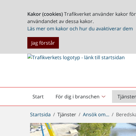
Kakor (cookies)
Trafikverket använder kakor fö
användandet av dessa kakor.
Läs mer om kakor och hur du avaktiverar dem
Jag förstår
Start
För dig i branschen
Tjänste
Startsida
Du
Startsida
Tjänster
Ansök om...
Beredsk
är
här: