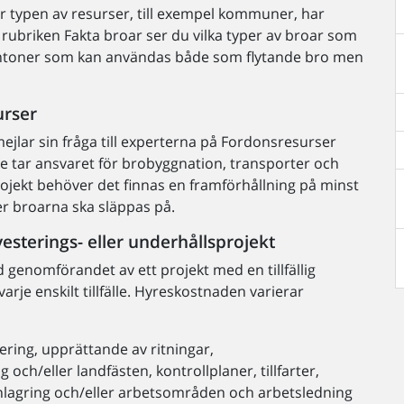
r typen av resurser, till exempel kommuner, har
r rubriken Fakta broar ser du vilka typer av broar som
l pontoner som kan användas både som flytande bro men
urser
mejlar sin fråga till experterna på Fordonsresurser
 tar ansvaret för brobyggnation, transporter och
rojekt behöver det finnas en framförhållning på minst
er broarna ska släppas på.
nvesterings- eller underhållsprojekt
 genomförandet av ett projekt med en tillfällig
varje enskilt tillfälle. Hyreskostnaden varierar
tering, upprättande av ritningar,
ch/eller landfästen, kontrollplaner, tillfarter,
nlagring och/eller arbetsområden och arbetsledning