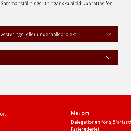
Sammanställningsritningar ska alltid upprättas för
vesterings- eller underhållsprojekt
Mer om
or.
Delegationen för sjöfartss
Färjerederiet