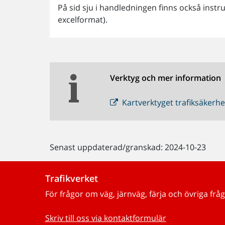
På sid sju i handledningen finns också instruk
excelformat).
Verktyg och mer information
Kartverktyget trafiksäker
Senast uppdaterad/granskad: 2024-10-23
Trafikverket
För frågor om väg, järnväg, färja och övriga fråg
Skriv till oss via kontaktformulär