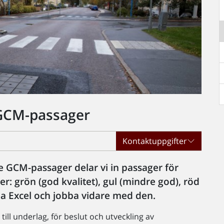
 GCM-passager
Kontaktuppgifter
e GCM-passager delar vi in passager för
er: grön (god kvalitet), gul (mindre god), röd
 via Excel och jobba vidare med den.
ill underlag, för beslut och utveckling av