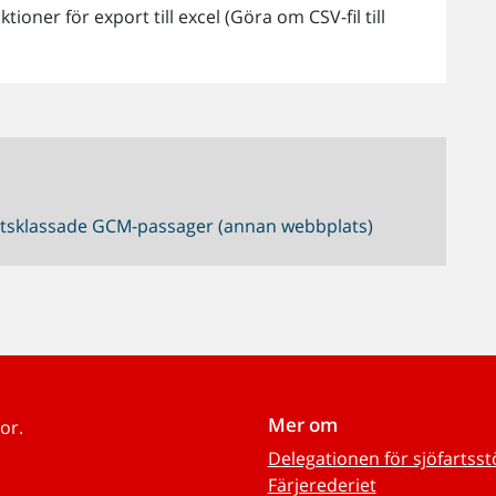
tioner för export till excel (Göra om CSV-fil till
hetsklassade GCM-passager (annan webbplats)
Mer om
or.
Delegationen för sjöfartss
Färjerederiet