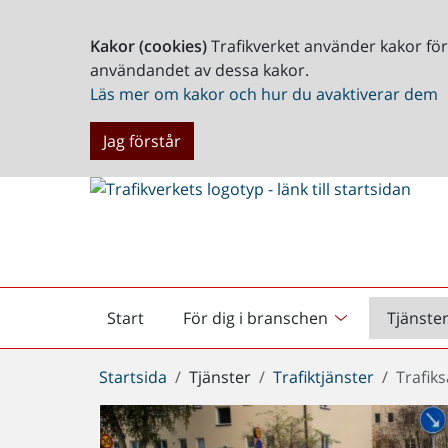
Kakor (cookies)
Trafikverket använder kakor fö
användandet av dessa kakor.
Läs mer om kakor och hur du avaktiverar dem
Jag förstår
Start
För dig i branschen
Tjänste
Startsida
Du
Startsida
Tjänster
Trafiktjänster
Trafik
är
här: