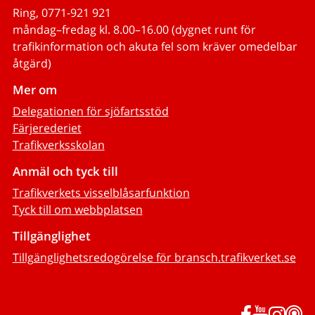
Ring, 0771-921 921
måndag–fredag kl. 8.00–16.00 (dygnet runt för
trafikinformation och akuta fel som kräver omedelbar
åtgärd)
Mer om
Delegationen för sjöfartsstöd
Färjerederiet
Trafikverksskolan
Anmäl och tyck till
Trafikverkets visselblåsarfunktion
Tyck till om webbplatsen
Tillgänglighet
Tillgänglighetsredogörelse för bransch.trafikverket.se
Facebook
YouTub
Inst
P