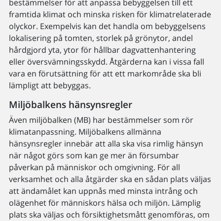
bestämmelser för att anpassa bebyggelsen till ett
framtida klimat och minska risken för klimatrelaterade
olyckor. Exempelvis kan det handla om bebyggelsens
lokalisering på tomten, storlek på grönytor, andel
hårdgjord yta, ytor för hållbar dagvattenhantering
eller översvämningsskydd. Åtgärderna kan i vissa fall
vara en förutsättning för att ett markområde ska bli
lämpligt att bebyggas.
Miljöbalkens hänsynsregler
Även miljöbalken (MB) har bestämmelser som rör
klimatanpassning. Miljöbalkens allmänna
hänsynsregler innebär att alla ska visa rimlig hänsyn
när något görs som kan ge mer än försumbar
påverkan på människor och omgivning. För all
verksamhet och alla åtgärder ska en sådan plats väljas
att ändamålet kan uppnås med minsta intrång och
olägenhet för människors hälsa och miljön. Lämplig
plats ska väljas och försiktighetsmått genomföras, om