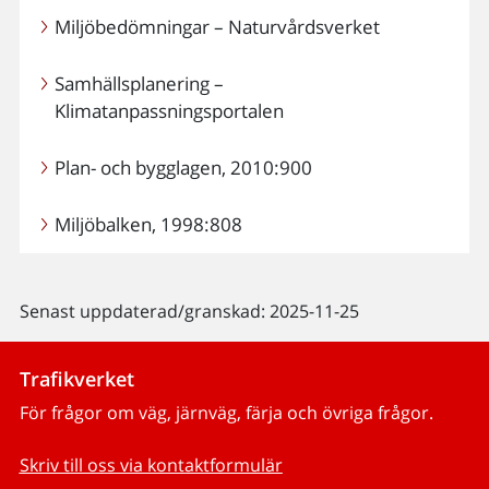
Miljöbedömningar – Naturvårdsverket
Samhällsplanering –
Klimatanpassningsportalen
Plan- och bygglagen, 2010:900
Miljöbalken, 1998:808
Senast uppdaterad/granskad: 2025-11-25
Trafikverket
För frågor om väg, järnväg, färja och övriga frågor.
Skriv till oss via kontaktformulär