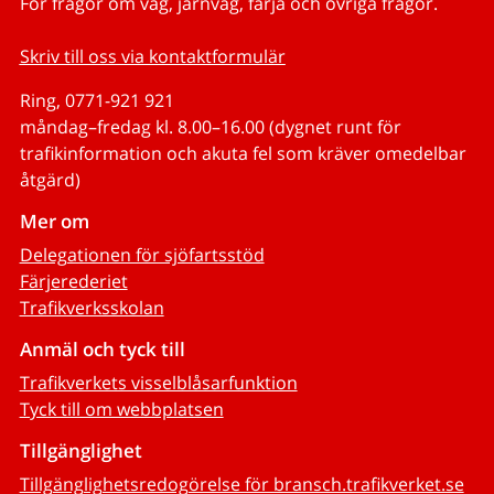
För frågor om väg, järnväg, färja och övriga frågor.
Skriv till oss via kontaktformulär
Ring, 0771-921 921
måndag–fredag kl. 8.00–16.00 (dygnet runt för
trafikinformation och akuta fel som kräver omedelbar
åtgärd)
Mer om
Delegationen för sjöfartsstöd
Färjerederiet
Trafikverksskolan
Anmäl och tyck till
Trafikverkets visselblåsarfunktion
Tyck till om webbplatsen
Tillgänglighet
Tillgänglighetsredogörelse för bransch.trafikverket.se