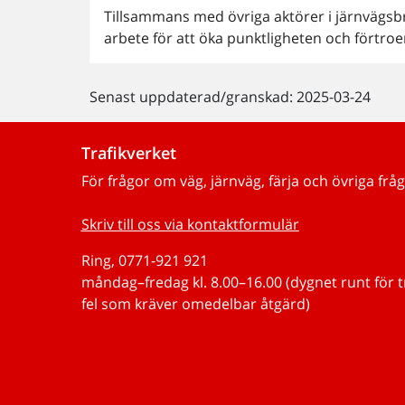
Tillsammans med övriga aktörer i järnvägsbra
arbete för att öka punktligheten och förtroe
Senast uppdaterad/granskad: 2025-03-24
Trafikverket
För frågor om väg, järnväg, färja och övriga fråg
Skriv till oss via kontaktformulär
Ring, 0771-921 921
måndag–fredag kl. 8.00–16.00 (dygnet runt för 
fel som kräver omedelbar åtgärd)