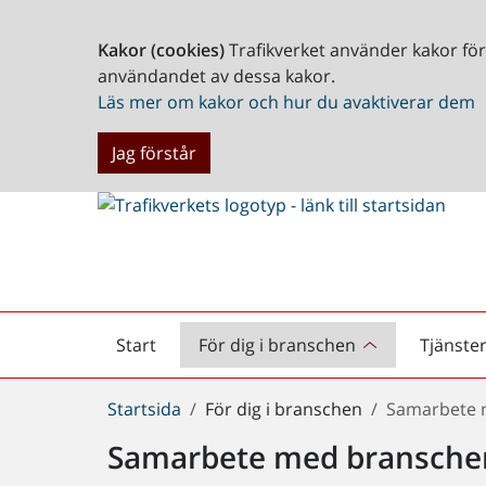
Kakor (cookies)
Trafikverket använder kakor fö
användandet av dessa kakor.
Läs mer om kakor och hur du avaktiverar dem
Jag förstår
Start
För dig i branschen
Tjänste
Startsida
Du
Startsida
För dig i branschen
Samarbete 
är
Samarbete med bransche
här: