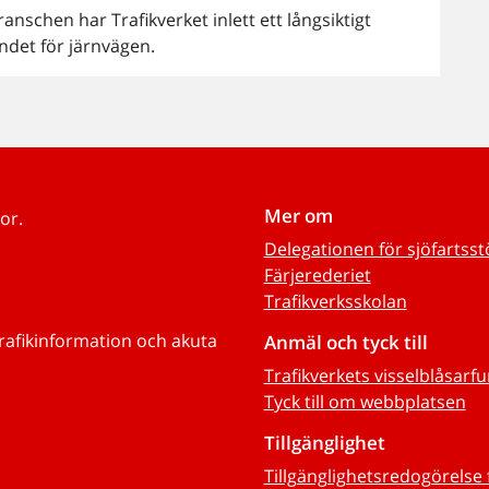
nschen har Trafikverket inlett ett långsiktigt
ndet för järnvägen.
Mer om
or.
Delegationen för sjöfartss
Färjerederiet
Trafikverksskolan
trafikinformation och akuta
Anmäl och tyck till
Trafikverkets visselblåsarf
Tyck till om webbplatsen
Tillgänglighet
Tillgänglighetsredogörelse 