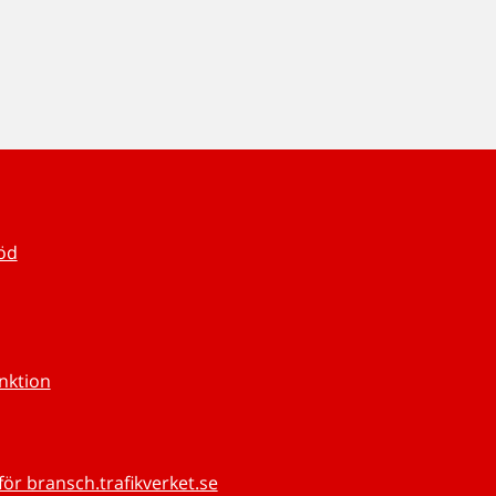
töd
unktion
för bransch.trafikverket.se