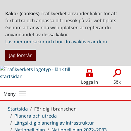
Kakor (cookies)
Trafikverket använder kakor för att
förbättra och anpassa ditt besök på vår webbplats.
Genom att använda webbplatsen accepterar du
användandet av dessa kakor.
Läs mer om kakor och hur du avaktiverar dem
Jag förstår
Logga in
Sök
Meny
Du
Startsida
För dig i branschen
är
Planera och utreda
här:
Långsiktig planering av infrastruktur
Nationell plan
Nationell plan 2022–2033