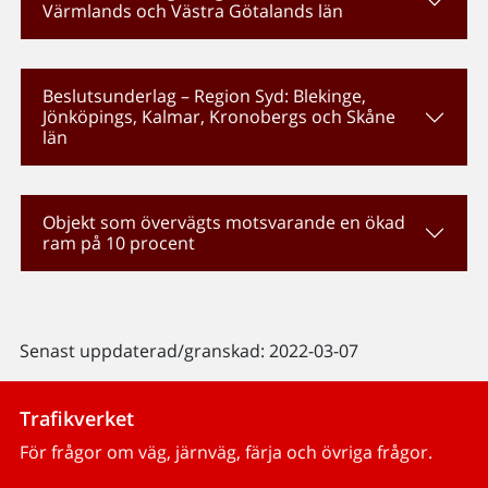
Värmlands och Västra Götalands län
Beslutsunderlag – Region Syd: Blekinge,
Jönköpings, Kalmar, Kronobergs och Skåne
län
Objekt som övervägts motsvarande en ökad
ram på 10 procent
Senast uppdaterad/granskad: 2022-03-07
Trafikverket
För frågor om väg, järnväg, färja och övriga frågor.