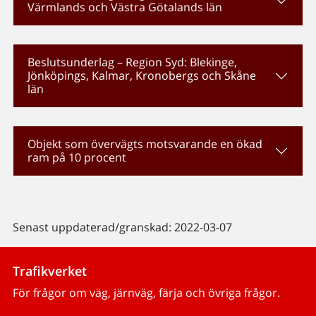
Värmlands och Västra Götalands län
Beslutsunderlag – Region Syd: Blekinge,
Jönköpings, Kalmar, Kronobergs och Skåne
län
Objekt som övervägts motsvarande en ökad
ram på 10 procent
Senast uppdaterad/granskad: 2022-03-07
Trafikverket
För frågor om väg, järnväg, färja och övriga frågor.