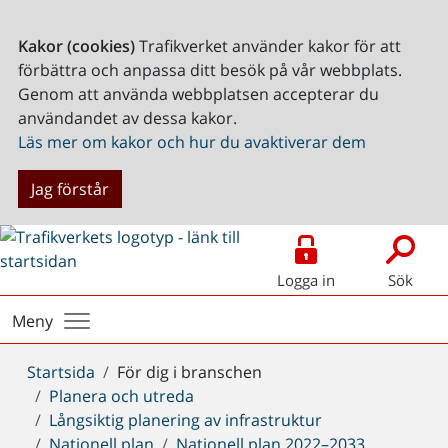
Kakor (cookies)
Trafikverket använder kakor för att
förbättra och anpassa ditt besök på vår webbplats.
Genom att använda webbplatsen accepterar du
användandet av dessa kakor.
Läs mer om kakor och hur du avaktiverar dem
Jag förstår
Logga in
Sök
Meny
Du
Startsida
För dig i branschen
är
Planera och utreda
här:
Långsiktig planering av infrastruktur
Nationell plan
Nationell plan 2022–2033