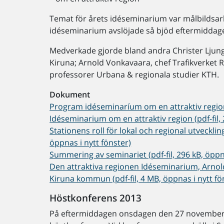
Temat för årets idéseminarium var målbildsarb
idéseminarium avslöjade så bjöd eftermiddage
Medverkade gjorde bland andra Christer Ljung
Kiruna; Arnold Vonkavaara, chef Trafikverket
professorer Urbana & regionala studier KTH.
Dokument
Program idéseminaríum om en attraktiv region 
Idéseminarium om en attraktiv region (pdf-fil, 
Stationens roll för lokal och regional utveckling
öppnas i nytt fönster)
Summering av seminariet (pdf-fil, 296 kB, öppna
Den attraktiva regionen Idéseminarium, Arnold 
Kiruna kommun (pdf-fil, 4 MB, öppnas i nytt fö
Höstkonferens 2013
På eftermiddagen onsdagen den 27 november 