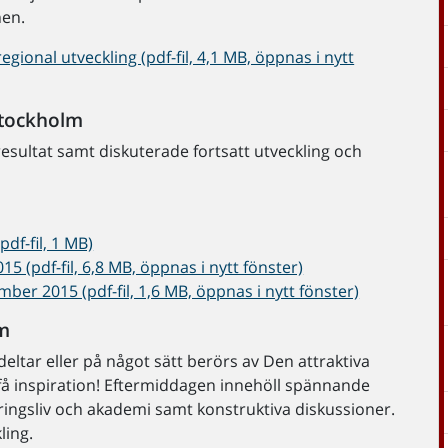
nen.
gional utveckling (pdf-fil, 4,1 MB, öppnas i nytt
Stockholm
esultat samt diskuterade fortsatt utveckling och
f-fil, 1 MB)
(pdf-fil, 6,8 MB, öppnas i nytt fönster)
r 2015 (pdf-fil, 1,6 MB, öppnas i nytt fönster)
lm
eltar eller på något sätt berörs av Den attraktiva
få inspiration! Eftermiddagen innehöll spännande
äringsliv och akademi samt konstruktiva diskussioner.
ling.