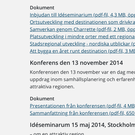
Dokument
Inbjudan till Idéseminarium (pdf-fil, 4,3 MB, öp
Ortsutveckling med destinationen som drivkraft 
Samverkan genom Charrette (pdf-fil, 2 MB, öpp
Platsutveckling i mindre orter med ett regiona
Stadsregional utveckling - nordiska utblickar (p
Att bygga en året runt destination (pdf-fil, 3 M
Konferens den 13 november 2014
Konferensen den 13 november var en dag med 
uppdrag inom samhällsplanering och erfarenh
attraktiva regionen.
Dokument
Presentationen från konferensen (pdf-fil, 4 MB,
Sammanfattning från konferensen (pdf-fil, 650 
Idéseminarum 15 maj 2014, Stockhol
– om en attraktiv region