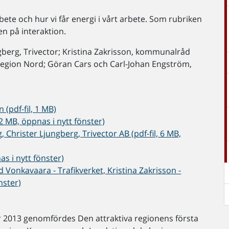
ete och hur vi får energi i vårt arbete. Som rubriken
n på interaktion.
berg, Trivector; Kristina Zakrisson, kommunalråd
 Region Nord; Göran Cars och Carl-Johan Engström,
(pdf-fil, 1 MB)
2 MB, öppnas i nytt fönster)
, Christer Ljungberg, Trivector AB (pdf-fil, 6 MB,
s i nytt fönster)
Vonkavaara - Trafikverket, Kristina Zakrisson -
nster)
2013 genomfördes Den attraktiva regionens första