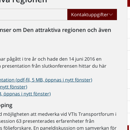
Kontaktuppgifter
nser om Den attraktiva regionen och även
ar pågått i tre år och hade den 14 juni 2016 en
n presentation från slutkonferensen hittar du här
ation (pdf-fil, 5 MB, öppnas i nytt fönster)
nytt fönster)
, öppnas i nytt fönster)
öping
 rad möjligheten att medverka vid VTIs Transportforum i
session 63 presenterades erfarenheter från
ets följeforskare. En paneldiskussion om samverkan för