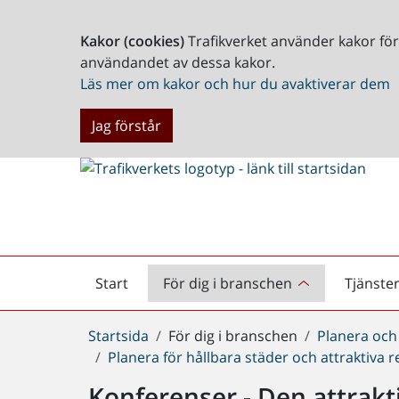
Kakor (cookies)
Trafikverket använder kakor fö
användandet av dessa kakor.
Läs mer om kakor och hur du avaktiverar dem
Jag förstår
Start
För dig i branschen
Tjänste
Startsida
Du
Startsida
För dig i branschen
Planera och
är
Planera för hållbara städer och attraktiva 
här:
Konferenser - Den attrakt