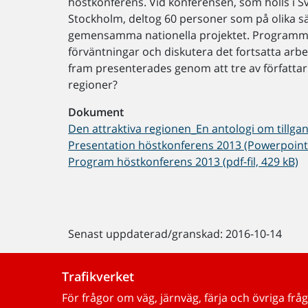
höstkonferens. Vid konferensen, som hölls i 
Stockholm, deltog 60 personer som på olika sätt
gemensamma nationella projektet. Programmet 
förväntningar och diskutera det fortsatta arbe
fram presenterades genom att tre av författar
regioner?
Dokument
Den attraktiva regionen_En antologi om tillganl
Presentation höstkonferens 2013 (Powerpoint-f
Program höstkonferens 2013 (pdf-fil, 429 kB)
Senast uppdaterad/granskad: 2016-10-14
Trafikverket
För frågor om väg, järnväg, färja och övriga fråg