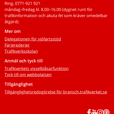
Ring, 0771-921 921
måndag–fredag kl. 8.00–16.00 (dygnet runt för
trafikinformation och akuta fel som kräver omedelbar
åtgärd)
Mer om
Delegationen för sjöfartsstöd
Färjerederiet
Trafikverksskolan
Anmäl och tyck till
Trafikverkets visselblåsarfunktion
Tyck till om webbplatsen
Tillgänglighet
Tillgänglighetsredogörelse för bransch.trafikverket.se
Facebook
YouTub
Inst
P