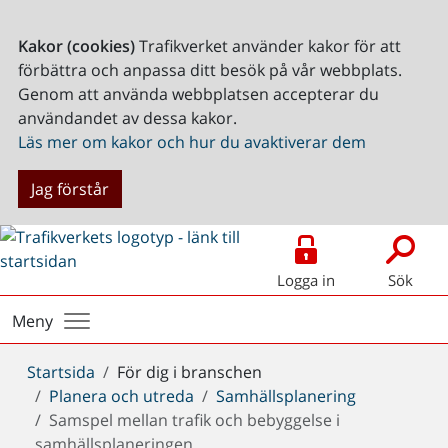
Kakor (cookies)
Trafikverket använder kakor för att
förbättra och anpassa ditt besök på vår webbplats.
Genom att använda webbplatsen accepterar du
användandet av dessa kakor.
Läs mer om kakor och hur du avaktiverar dem
Jag förstår
Logga in
Sök
Meny
Du
Startsida
För dig i branschen
är
Planera och utreda
Samhällsplanering
här:
Samspel mellan trafik och bebyggelse i
samhällsplaneringen