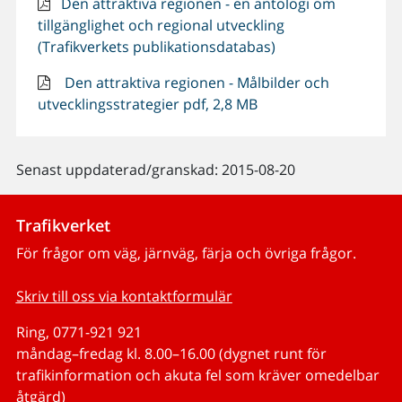
Den attraktiva regionen - en antologi om
tillgänglighet och regional utveckling
(Trafikverkets publikationsdatabas)
Den attraktiva regionen - Målbilder och
utvecklingsstrategier pdf, 2,8 MB
Senast uppdaterad/granskad: 2015-08-20
Trafikverket
För frågor om väg, järnväg, färja och övriga frågor.
Skriv till oss via kontaktformulär
Ring, 0771-921 921
måndag–fredag kl. 8.00–16.00 (dygnet runt för
trafikinformation och akuta fel som kräver omedelbar
åtgärd)