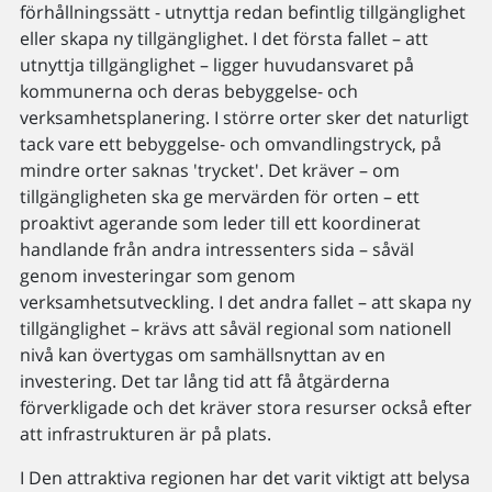
förhållningssätt - utnyttja redan befintlig tillgänglighet
eller skapa ny tillgänglighet. I det första fallet – att
utnyttja tillgänglighet – ligger huvudansvaret på
kommunerna och deras bebyggelse- och
verksamhetsplanering. I större orter sker det naturligt
tack vare ett bebyggelse- och omvandlingstryck, på
mindre orter saknas 'trycket'. Det kräver – om
tillgängligheten ska ge mervärden för orten – ett
proaktivt agerande som leder till ett koordinerat
handlande från andra intressenters sida – såväl
genom investeringar som genom
verksamhetsutveckling. I det andra fallet – att skapa ny
tillgänglighet – krävs att såväl regional som nationell
nivå kan övertygas om samhällsnyttan av en
investering. Det tar lång tid att få åtgärderna
förverkligade och det kräver stora resurser också efter
att infrastrukturen är på plats.
I Den attraktiva regionen har det varit viktigt att belysa