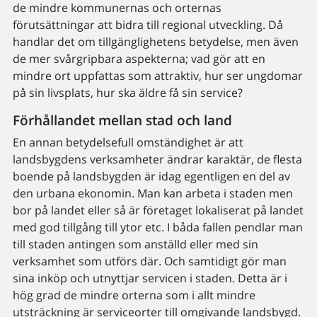
de mindre kommunernas och orternas
förutsättningar att bidra till regional utveckling. Då
handlar det om tillgänglighetens betydelse, men även
de mer svårgripbara aspekterna; vad gör att en
mindre ort uppfattas som attraktiv, hur ser ungdomar
på sin livsplats, hur ska äldre få sin service?
Förhållandet mellan stad och land
En annan betydelsefull omständighet är att
landsbygdens verksamheter ändrar karaktär, de flesta
boende på landsbygden är idag egentligen en del av
den urbana ekonomin. Man kan arbeta i staden men
bor på landet eller så är företaget lokaliserat på landet
med god tillgång till ytor etc. I båda fallen pendlar man
till staden antingen som anställd eller med sin
verksamhet som utförs där. Och samtidigt gör man
sina inköp och utnyttjar servicen i staden. Detta är i
hög grad de mindre orterna som i allt mindre
utsträckning är serviceorter till omgivande landsbygd.