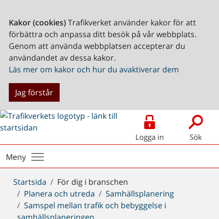
Kakor (cookies)
Trafikverket använder kakor för att
förbättra och anpassa ditt besök på vår webbplats.
Genom att använda webbplatsen accepterar du
användandet av dessa kakor.
Läs mer om kakor och hur du avaktiverar dem
Jag förstår
Logga in
Sök
Meny
Du
Startsida
För dig i branschen
är
Planera och utreda
Samhällsplanering
här:
Samspel mellan trafik och bebyggelse i
samhällsplaneringen