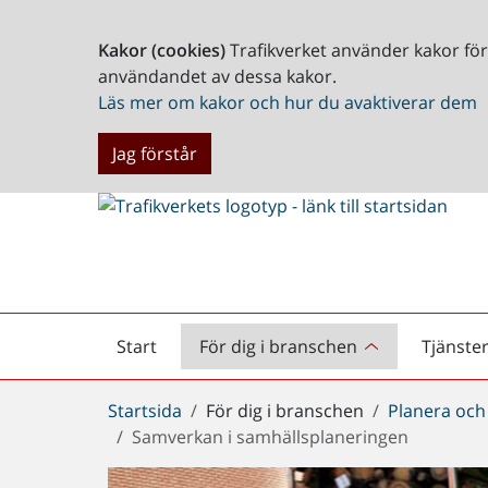
Kakor (cookies)
Trafikverket använder kakor fö
användandet av dessa kakor.
Läs mer om kakor och hur du avaktiverar dem
Jag förstår
Start
För dig i branschen
Tjänste
Startsida
Du
Startsida
För dig i branschen
Planera och
är
Samverkan i samhällsplaneringen
här: