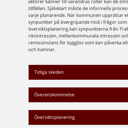
aktörer känner till varandras roller kan de öms
tillfällen. Självklart måste de informella pro
varje planärende. När kommunen upprättar ett 
synpunkter på övergripande nivå i frågor som in
översiktsplanering kan synpunkterna från Trafik
riksintressen, mellankommunala intressen och 
remissinstans för bygglov som kan påverka elle
och hamnar.
Tidiga skeden
Överenskommelse
Översiktsplanering