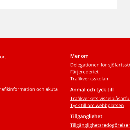
Mer om
or.
Delegationen för sjöfartss
Färjerederiet
Trafikverksskolan
trafikinformation och akuta
Anmäl och tyck till
Trafikverkets visselblåsarf
Tyck till om webbplatsen
Tillgänglighet
Tillgänglighetsredogörelse 