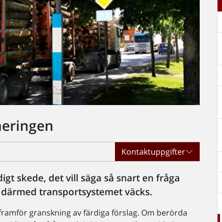
neringen
Kontaktuppgifter
idigt skede, det vill säga så snart en fråga
 därmed transportsystemet väcks.
a framför granskning av färdiga förslag. Om berörda