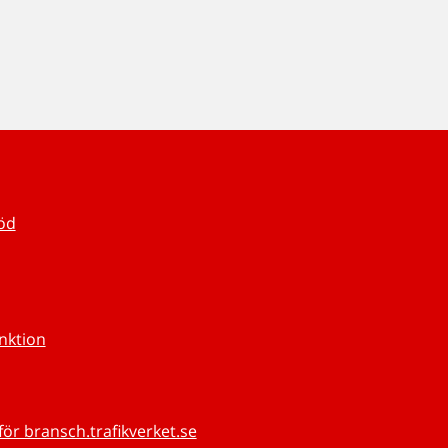
töd
unktion
för bransch.trafikverket.se