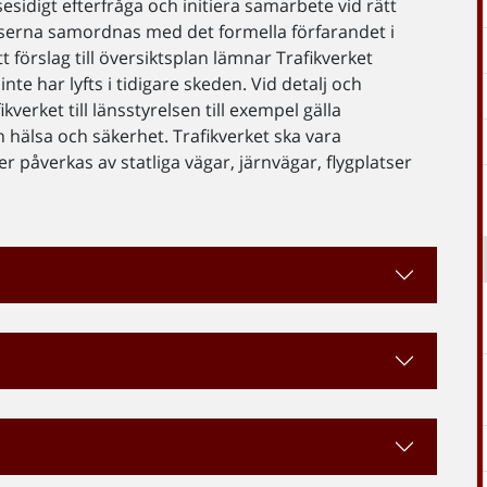
esidigt efterfråga och initiera samarbete vid rätt
cesserna samordnas med det formella förfarandet i
förslag till översiktsplan lämnar Trafikverket
te har lyfts i tidigare skeden. Vid detalj och
verket till länsstyrelsen till exempel gälla
hälsa och säkerhet. Trafikverket ska vara
r påverkas av statliga vägar, järnvägar, flygplatser