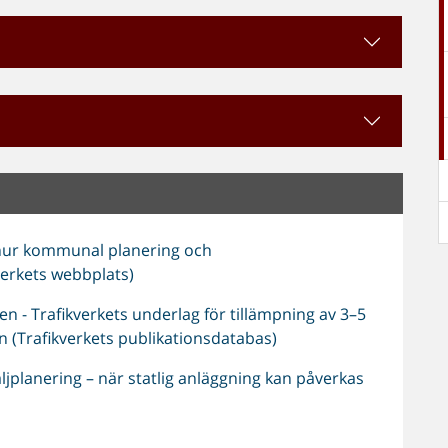
hur kommunal planering och
erkets webbplats)
 - Trafikverkets underlag för tillämpning av 3–5
n (Trafikverkets publikationsdatabas)
planering – när statlig anläggning kan påverkas