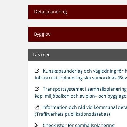
Detaljplanering
Bygglov
Läs mer
Kunskapsunderlag och vägledning för 
infrastrukturplanering ska samordnas (Bov
Transportsystemet i samhällsplaneringen
kap. miljöbalken och av plan– och bygglage
Information och råd vid kommunal detalj
(Trafikverkets publikationsdatabas)
Checklistor för samhällsplanering