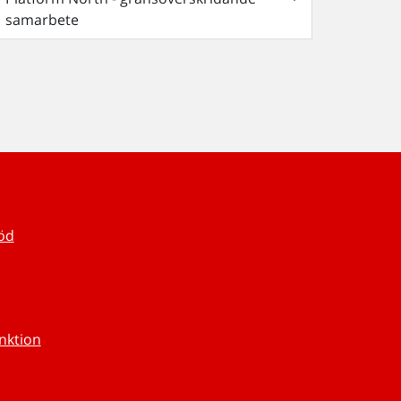
samarbete
töd
unktion