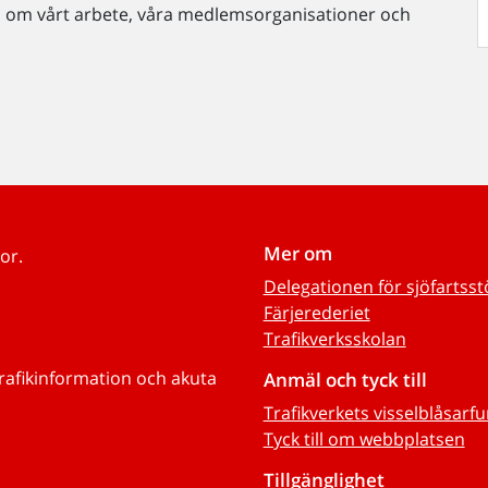
n om vårt arbete, våra medlemsorganisationer och
Mer om
or.
Delegationen för sjöfartss
Färjerederiet
Trafikverksskolan
trafikinformation och akuta
Anmäl och tyck till
Trafikverkets visselblåsarf
Tyck till om webbplatsen
Tillgänglighet