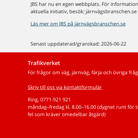
JBS har nu en egen webbplats. För informatio
aktuella initiativ, besök: järnvägsbranschen.se
Läs mer om JBS på järnvägsbranschen.se
Senast uppdaterad/granskad: 2026-06-22
Trafikverket
För frågor om väg, järnväg, färja och övriga fråg
Skriv till oss via kontaktformulär
Ring, 0771-921 921
måndag–fredag kl. 8.00–16.00 (dygnet runt för 
fel som kräver omedelbar åtgärd)