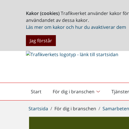
Kakor (cookies)
Trafikverket använder kakor fö
användandet av dessa kakor.
Läs mer om kakor och hur du avaktiverar dem
Jag förstår
Start
För dig i branschen
Tjänste
Startsida
Du
Startsida
För dig i branschen
Samarbeten
är
här: