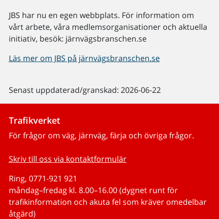
JBS har nu en egen webbplats. För information om
vårt arbete, våra medlemsorganisationer och aktuella
initiativ, besök: järnvägsbranschen.se
Läs mer om JBS på järnvägsbranschen.se
Senast uppdaterad/granskad: 2026-06-22
Trafikverket
För frågor om väg, järnväg, färja och övriga frågor.
Skriv till oss via kontaktformulär
Ring, 0771-921 921
måndag–fredag kl. 8.00–16.00 (dygnet runt för
trafikinformation och akuta fel som kräver omedelbar
åtgärd)