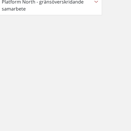
Platform North - gränsöverskridande
samarbete