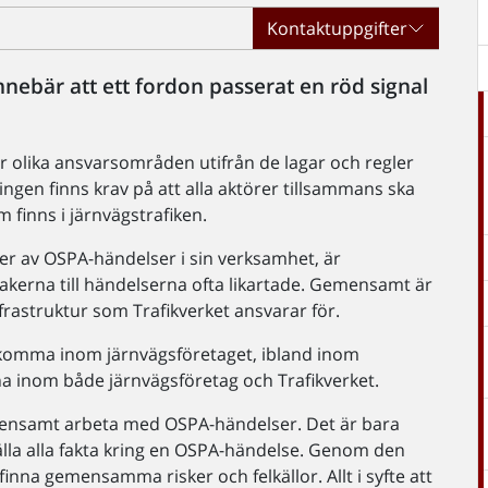
Kontaktuppgifter
nebär att ett fordon passerat en röd signal
ar olika ansvarsområden utifrån de lagar och regler
ingen finns krav på att alla aktörer tillsammans ska
 finns i järnvägstrafiken.
yper av OSPA-händelser i sin verksamhet, är
kerna till händelserna ofta likartade. Gemensamt är
nfrastruktur som Trafikverket ansvarar för.
pkomma inom järnvägsföretaget, ibland inom
nna inom både järnvägsföretag och Trafikverket.
gemensamt arbeta med OSPA-händelser. Det är bara
lla alla fakta kring en OSPA-händelse. Genom den
nna gemensamma risker och felkällor. Allt i syfte att