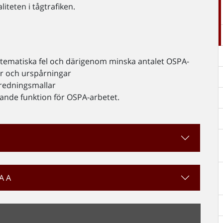
iteten i tågtrafiken.
stematiska fel och därigenom minska antalet OSPA-
er och urspårningar
redningsmallar
ande funktion för OSPA-arbetet.
PA A