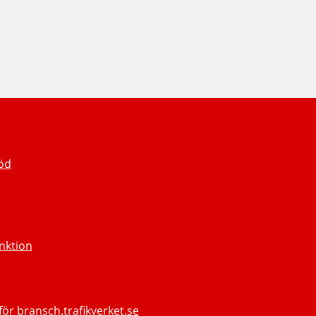
töd
unktion
för bransch.trafikverket.se