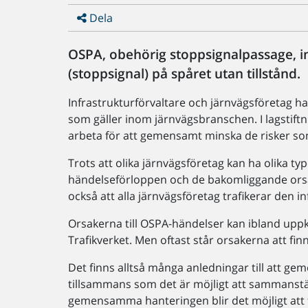
Dela
OSPA, obehörig stoppsignalpassage, in
(stoppsignal) på spåret utan tillstånd.
Infrastrukturförvaltare och järnvägsföretag h
som gäller inom järnvägsbranschen. I lagstiftn
arbeta för att gemensamt minska de risker som
Trots att olika järnvägsföretag kan ha olika t
händelseförloppen och de bakomliggande orsa
också att alla järnvägsföretag trafikerar den i
Orsakerna till OSPA-händelser kan ibland up
Trafikverket. Men oftast står orsakerna att fi
Det finns alltså många anledningar till att 
tillsammans som det är möjligt att sammanstä
gemensamma hanteringen blir det möjligt att fi