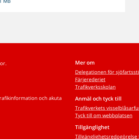
 1 MB
Mer om
or.
Delegationen för sjöfartss
Färjerederiet
Trafikverksskolan
trafikinformation och akuta
Anmäl och tyck till
Trafikverkets visselblåsarf
Tyck till om webbplatsen
Tillgänglighet
Tillgänglighetsredogörelse 