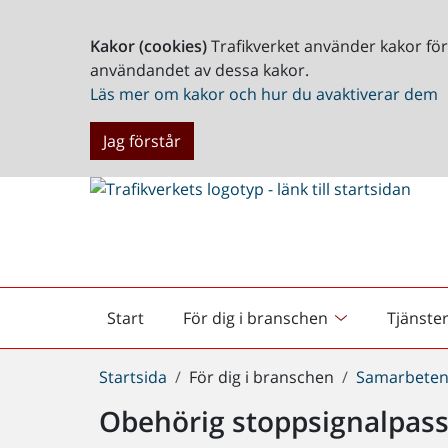
Kakor (cookies)
Trafikverket använder kakor fö
användandet av dessa kakor.
Läs mer om kakor och hur du avaktiverar dem
Jag förstår
Start
För dig i branschen
Tjänste
Startsida
Du
Startsida
För dig i branschen
Samarbeten
är
Obehörig stoppsignalpas
här: