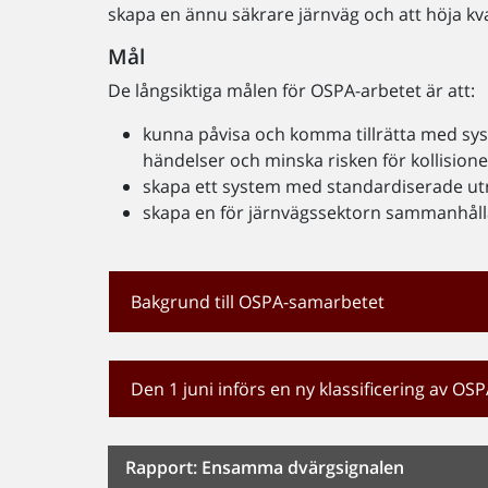
skapa en ännu säkrare järnväg och att höja kval
Mål
De långsiktiga målen för OSPA-arbetet är att:
kunna påvisa och komma tillrätta med sy
händelser och minska risken för kollision
skapa ett system med standardiserade ut
skapa en för järnvägssektorn sammanhåll
Bakgrund till OSPA-samarbetet
Den 1 juni införs en ny klassificering av OS
Rapport: Ensamma dvärgsignalen