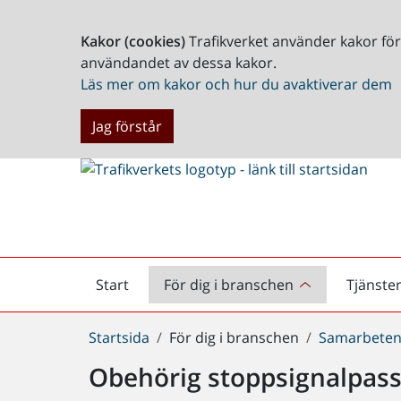
Kakor (cookies)
Trafikverket använder kakor fö
användandet av dessa kakor.
Läs mer om kakor och hur du avaktiverar dem
Jag förstår
Start
För dig i branschen
Tjänste
Startsida
Du
Startsida
För dig i branschen
Samarbeten
är
Obehörig stoppsignalpas
här: