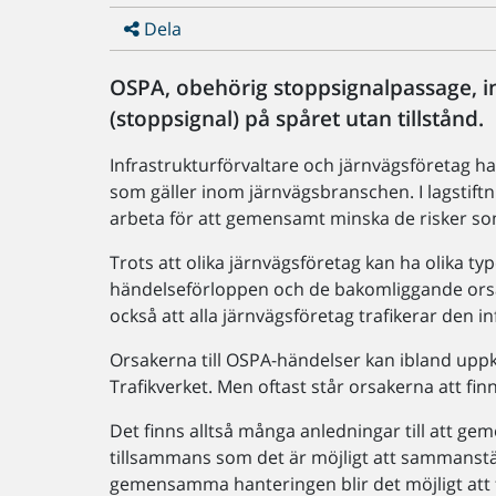
Dela
OSPA, obehörig stoppsignalpassage, in
(stoppsignal) på spåret utan tillstånd.
Infrastrukturförvaltare och järnvägsföretag h
som gäller inom järnvägsbranschen. I lagstiftn
arbeta för att gemensamt minska de risker som
Trots att olika järnvägsföretag kan ha olika t
händelseförloppen och de bakomliggande orsa
också att alla järnvägsföretag trafikerar den i
Orsakerna till OSPA-händelser kan ibland up
Trafikverket. Men oftast står orsakerna att fi
Det finns alltså många anledningar till att 
tillsammans som det är möjligt att sammanstä
gemensamma hanteringen blir det möjligt att fi