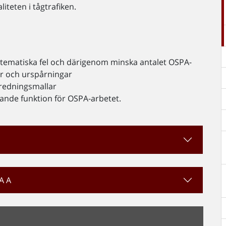
iteten i tågtrafiken.
stematiska fel och därigenom minska antalet OSPA-
er och urspårningar
redningsmallar
ande funktion för OSPA-arbetet.
PA A