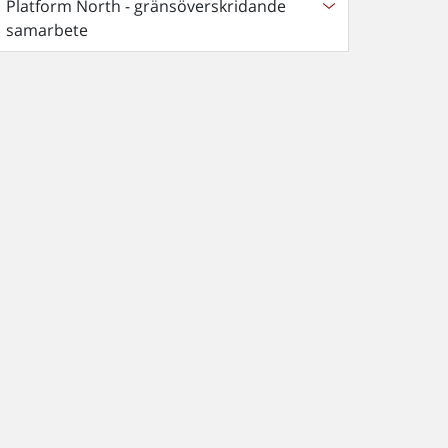
Platform North - gränsöverskridande
samarbete