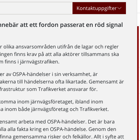
Kontaktuppgifter
nebär att ett fordon passerat en röd signal
ar olika ansvarsområden utifrån de lagar och regler
ingen finns krav på att alla aktörer tillsammans ska
 finns i järnvägstrafiken.
yper av OSPA-händelser i sin verksamhet, är
kerna till händelserna ofta likartade. Gemensamt är
nfrastruktur som Trafikverket ansvarar för.
pkomma inom järnvägsföretaget, ibland inom
nna inom både järnvägsföretag och Trafikverket.
gemensamt arbeta med OSPA-händelser. Det är bara
lla alla fakta kring en OSPA-händelse. Genom den
nna gemensamma risker och felkällor. Allt i syfte att