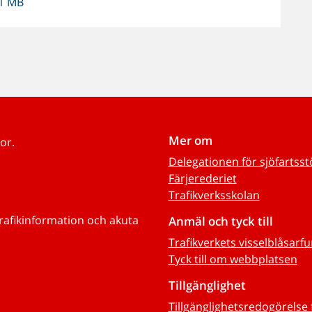
 1 MB
Mer om
or.
Delegationen för sjöfartss
Färjerederiet
Trafikverksskolan
trafikinformation och akuta
Anmäl och tyck till
Trafikverkets visselblåsarf
Tyck till om webbplatsen
Tillgänglighet
Tillgänglighetsredogörelse 