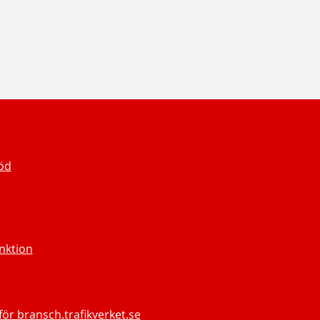
töd
unktion
för bransch.trafikverket.se