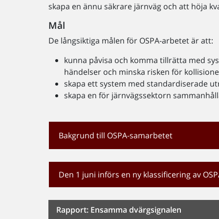
skapa en ännu säkrare järnväg och att höja kval
Mål
De långsiktiga målen för OSPA-arbetet är att:
kunna påvisa och komma tillrätta med sy
händelser och minska risken för kollision
skapa ett system med standardiserade ut
skapa en för järnvägssektorn sammanhåll
Bakgrund till OSPA-samarbetet
Den 1 juni införs en ny klassificering av OS
Rapport: Ensamma dvärgsignalen