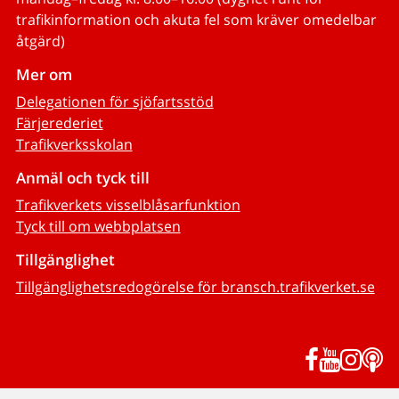
trafikinformation och akuta fel som kräver omedelbar
åtgärd)
Mer om
Delegationen för sjöfartsstöd
Färjerederiet
Trafikverksskolan
Anmäl och tyck till
Trafikverkets visselblåsarfunktion
Tyck till om webbplatsen
Tillgänglighet
Tillgänglighetsredogörelse för bransch.trafikverket.se
Facebook
YouTub
Inst
P