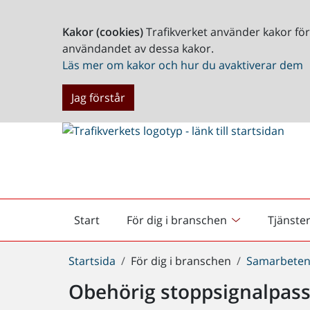
Kakor (cookies)
Trafikverket använder kakor fö
användandet av dessa kakor.
Läs mer om kakor och hur du avaktiverar dem
Jag förstår
Start
För dig i branschen
Tjänste
Startsida
Du
Startsida
För dig i branschen
Samarbeten
är
Obehörig stoppsignalpas
här: