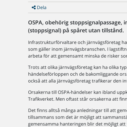
Dela
OSPA, obehörig stoppsignalpassage, in
(stoppsignal) på spåret utan tillstånd.
Infrastrukturförvaltare och järnvägsföretag h
som gäller inom järnvägsbranschen. I lagstiftn
arbeta för att gemensamt minska de risker som
Trots att olika järnvägsföretag kan ha olika t
händelseförloppen och de bakomliggande orsa
också att alla järnvägsföretag trafikerar den i
Orsakerna till OSPA-händelser kan ibland up
Trafikverket. Men oftast står orsakerna att fi
Det finns alltså många anledningar till att 
tillsammans som det är möjligt att sammanstä
gemensamma hanteringen blir det möjligt att fi