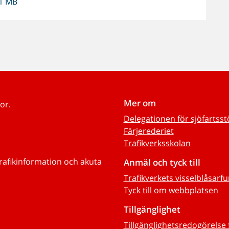
 1 MB
Mer om
or.
Delegationen för sjöfartss
Färjerederiet
Trafikverksskolan
trafikinformation och akuta
Anmäl och tyck till
Trafikverkets visselblåsarf
Tyck till om webbplatsen
Tillgänglighet
Tillgänglighetsredogörelse 