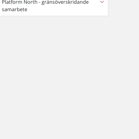
Platform North - gränsöverskridande
samarbete