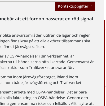
Kontaktuppgifter
nebär att ett fordon passerat en röd signal
ar olika ansvarsområden utifrån de lagar och regler
ingen finns krav på att alla aktörer tillsammans ska
 finns i järnvägstrafiken.
yper av OSPA-händelser i sin verksamhet, är
kerna till händelserna ofta likartade. Gemensamt är
nfrastruktur som Trafikverket ansvarar för.
pkomma inom järnvägsföretaget, ibland inom
nna inom både järnvägsföretag och Trafikverket.
gemensamt arbeta med OSPA-händelser. Det är bara
lla alla fakta kring en OSPA-händelse. Genom den
nna gemensamma risker och felkällor. Allt i syfte att