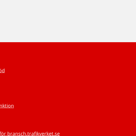
töd
unktion
för bransch.trafikverket.se