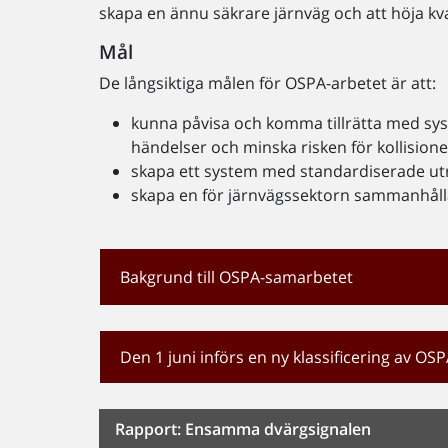
skapa en ännu säkrare järnväg och att höja kval
Mål
De långsiktiga målen för OSPA-arbetet är att:
kunna påvisa och komma tillrätta med sy
händelser och minska risken för kollision
skapa ett system med standardiserade ut
skapa en för järnvägssektorn sammanhåll
Bakgrund till OSPA-samarbetet
Den 1 juni införs en ny klassificering av OS
Rapport: Ensamma dvärgsignalen