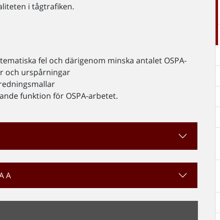
iteten i tågtrafiken.
stematiska fel och därigenom minska antalet OSPA-
er och urspårningar
redningsmallar
ande funktion för OSPA-arbetet.
PA A