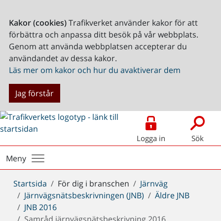
Kakor (cookies)
Trafikverket använder kakor för att
förbättra och anpassa ditt besök på vår webbplats.
Genom att använda webbplatsen accepterar du
användandet av dessa kakor.
Läs mer om kakor och hur du avaktiverar dem
Jag förstår
Logga in
Sök
Meny
Du
Startsida
För dig i branschen
Järnväg
är
Järnvägsnätsbeskrivningen (JNB)
Äldre JNB
här:
JNB 2016
Samråd järnvägsnätsbeskrivning 2016