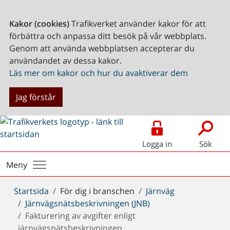
Kakor (cookies)
Trafikverket använder kakor för att
förbättra och anpassa ditt besök på vår webbplats.
Genom att använda webbplatsen accepterar du
användandet av dessa kakor.
Läs mer om kakor och hur du avaktiverar dem
Jag förstår
Logga in
Sök
Meny
Du
Startsida
För dig i branschen
Järnväg
är
Järnvägsnätsbeskrivningen (JNB)
här:
Fakturering av avgifter enligt
järnvägsnätsbeskrivningen