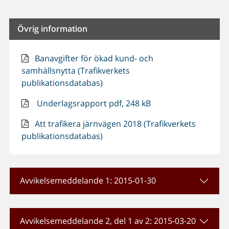
Övrig information
Banavgifter för ökad kund- och
samhällsnytta (Trafikverkets
publikationsdatabas)
Underlagsrapport pdf, 248 kB
Att trafikera järnvägen 2018 (Trafikverkets
publikationsdatabas)
Avvikelsemeddelande 1: 2015-01-30
Avvikelsemeddelande 2, del 1 av 2: 2015-03-20