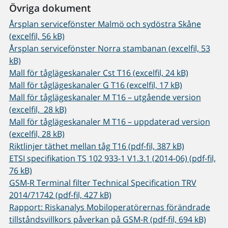
Övriga dokument
Årsplan servicefönster Malmö och sydöstra Skåne
(excelfil, 56 kB)
Årsplan servicefönster Norra stambanan (excelfil, 53
kB)
Mall för tåglägeskanaler Cst T16 (excelfil, 24 kB)
Mall för tåglägeskanaler G T16 (excelfil, 17 kB)
Mall för tåglägeskanaler M T16 – utgående version
(excelfil, 28 kB)
Mall för tåglägeskanaler M T16 – uppdaterad version
(excelfil, 28 kB)
Riktlinjer täthet mellan tåg T16 (pdf-fil, 387 kB)
ETSI specifikation TS 102 933-1 V1.3.1 (2014-06) (pdf-fil,
76 kB)
GSM-R Terminal filter Technical Specification TRV
2014/71742 (pdf-fil, 427 kB)
Rapport: Riskanalys Mobiloperatörernas förändrade
tillståndsvillkors påverkan på GSM-R (pdf-fil, 694 kB)