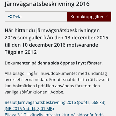
Järnvägsnätsbeskrivning 2016
Dela
Kontaktuppgifter
Här hittar du järnvägsnätsbeskrivningen
2016 som gäller från den 13 december 2015
till den 10 december 2016 motsvarande
Tågplan 2016.
Dokumenten på denna sida öppnas i nytt fönster.
Alla bilagor ingår i huvuddokumentet med undantag
av excel-filerna nedan. För att snabbt hitta rätt avsnitt
kan bokmärken i pdf-filen användas förutom den
vanliga sökfunktionen i Adobe.
Beslut Järnvägsnätsbeskrivning 2016 (pdf-fil, 668 kB)
JNB 2016 (pdf-fil, 8,01 MB)
Bilaga 3.1 Tillgänglig infrastruktur på sidospår (pdf-