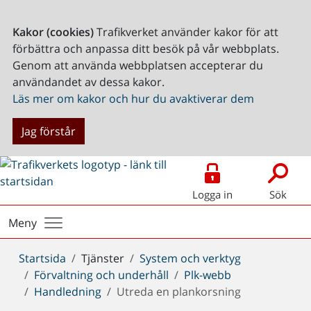
Kakor (cookies)
Trafikverket använder kakor för att
förbättra och anpassa ditt besök på vår webbplats.
Genom att använda webbplatsen accepterar du
användandet av dessa kakor.
Läs mer om kakor och hur du avaktiverar dem
Jag förstår
Logga in
Sök
Meny
Du
Startsida
Tjänster
System och verktyg
är
Förvaltning och underhåll
Plk-webb
här:
Handledning
Utreda en plankorsning