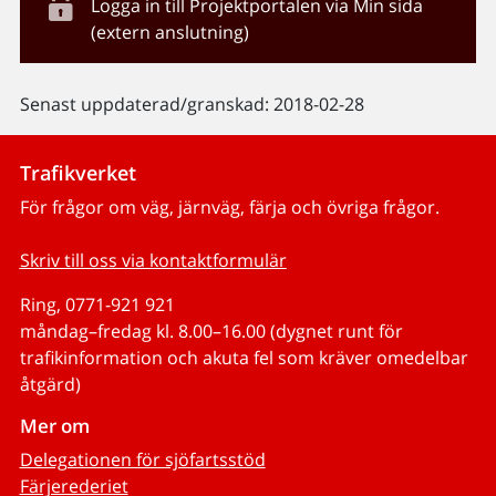
Logga in till Projektportalen via Min sida
(extern anslutning)
Senast uppdaterad/granskad: 2018-02-28
Trafikverket
För frågor om väg, järnväg, färja och övriga frågor.
Skriv till oss via kontaktformulär
Ring, 0771-921 921
måndag–fredag kl. 8.00–16.00 (dygnet runt för
trafikinformation och akuta fel som kräver omedelbar
åtgärd)
Mer om
Delegationen för sjöfartsstöd
Färjerederiet