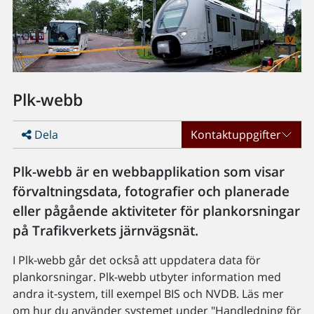
Plk-webb
Dela
Kontaktuppgifter
Plk-webb är en webbapplikation som visar
förvaltningsdata, fotografier och planerade
eller pågående aktiviteter för plankorsningar
på Trafikverkets järnvägsnät.
I Plk-webb går det också att uppdatera data för
plankorsningar. Plk-webb utbyter information med
andra it-system, till exempel BIS och NVDB. Läs mer
om hur du använder systemet under "Handledning för