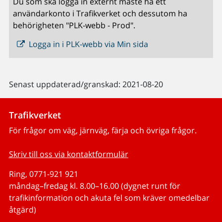
Du som ska logga in externt måste ha ett
användarkonto i Trafikverket och dessutom ha
behörigheten "PLK-webb - Prod".
Logga in i PLK-webb via Min sida
Senast uppdaterad/granskad: 2021-08-20
Trafikverket
För frågor om väg, järnväg, färja och övriga frågor.
Skriv till oss via kontaktformulär
Ring, 0771-921 921
måndag–fredag kl. 8.00–16.00 (dygnet runt för
trafikinformation och akuta fel som kräver omedelbar
åtgärd)