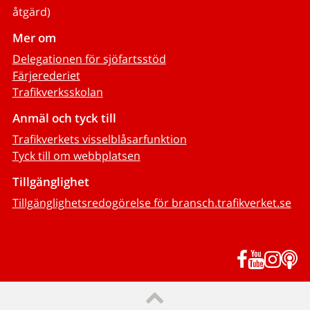
åtgärd)
Mer om
Delegationen för sjöfartsstöd
Färjerederiet
Trafikverksskolan
Anmäl och tyck till
Trafikverkets visselblåsarfunktion
Tyck till om webbplatsen
Tillgänglighet
Tillgänglighetsredogörelse för bransch.trafikverket.se
Facebook
YouTub
Inst
P
Till sidans topp