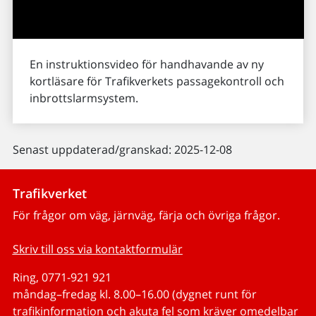
En instruktionsvideo för handhavande av ny
kortläsare för Trafikverkets passagekontroll och
inbrottslarmsystem.
Senast uppdaterad/granskad: 2025-12-08
Trafikverket
För frågor om väg, järnväg, färja och övriga frågor.
Skriv till oss via kontaktformulär
Ring, 0771-921 921
måndag–fredag kl. 8.00–16.00 (dygnet runt för
trafikinformation och akuta fel som kräver omedelbar