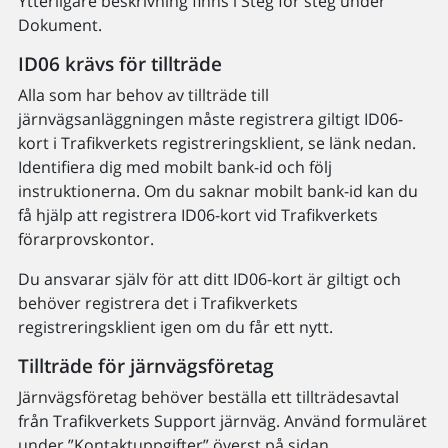
Ytterligare beskrivning finns i Steg för steg under
Dokument.
ID06 krävs för tillträde
Alla som har behov av tillträde till
järnvägsanläggningen måste registrera giltigt ID06-
kort i Trafikverkets registreringsklient, se länk nedan.
Identifiera dig med mobilt bank-id och följ
instruktionerna. Om du saknar mobilt bank-id kan du
få hjälp att registrera ID06-kort vid Trafikverkets
förarprovskontor.
Du ansvarar själv för att ditt ID06-kort är giltigt och
behöver registrera det i Trafikverkets
registreringsklient igen om du får ett nytt.
Tillträde för järnvägsföretag
Järnvägsföretag behöver beställa ett tillträdesavtal
från Trafikverkets Support järnväg. Använd formuläret
under ”Kontaktuppgifter” överst på sidan.