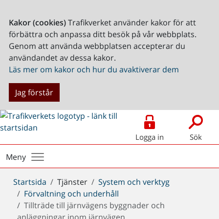
Kakor (cookies)
Trafikverket använder kakor för att
förbättra och anpassa ditt besök på vår webbplats.
Genom att använda webbplatsen accepterar du
användandet av dessa kakor.
Läs mer om kakor och hur du avaktiverar dem
Jag förstår
Logga in
Sök
Meny
Du
Startsida
Tjänster
System och verktyg
är
Förvaltning och underhåll
här:
Tillträde till järnvägens byggnader och
anläggningar inom järnvägen