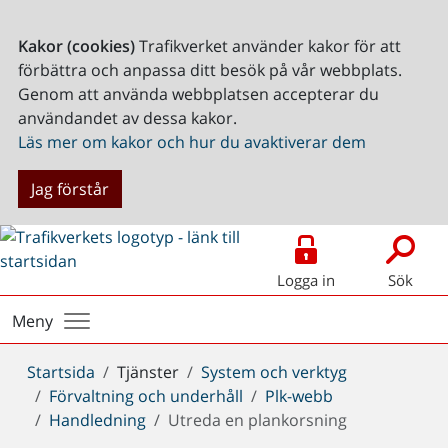
Kakor (cookies)
Trafikverket använder kakor för att
förbättra och anpassa ditt besök på vår webbplats.
Genom att använda webbplatsen accepterar du
användandet av dessa kakor.
Läs mer om kakor och hur du avaktiverar dem
Jag förstår
Logga in
Sök
Meny
Du
Startsida
Tjänster
System och verktyg
är
Förvaltning och underhåll
Plk-webb
här:
Handledning
Utreda en plankorsning