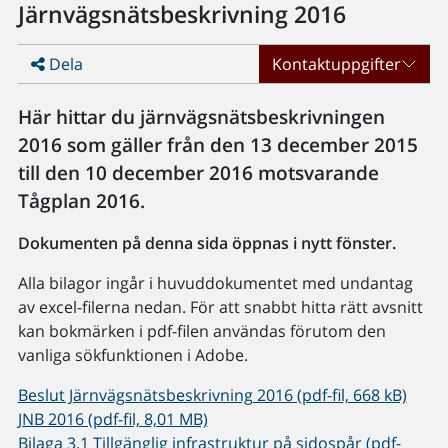
Järnvägsnätsbeskrivning 2016
Dela
Kontaktuppgifter
Här hittar du järnvägsnätsbeskrivningen
2016 som gäller från den 13 december 2015
till den 10 december 2016 motsvarande
Tågplan 2016.
Dokumenten på denna sida öppnas i nytt fönster.
Alla bilagor ingår i huvuddokumentet med undantag
av excel-filerna nedan. För att snabbt hitta rätt avsnitt
kan bokmärken i pdf-filen användas förutom den
vanliga sökfunktionen i Adobe.
Beslut Järnvägsnätsbeskrivning 2016 (pdf-fil, 668 kB)
JNB 2016 (pdf-fil, 8,01 MB)
Bilaga 3.1 Tillgänglig infrastruktur på sidospår (pdf-