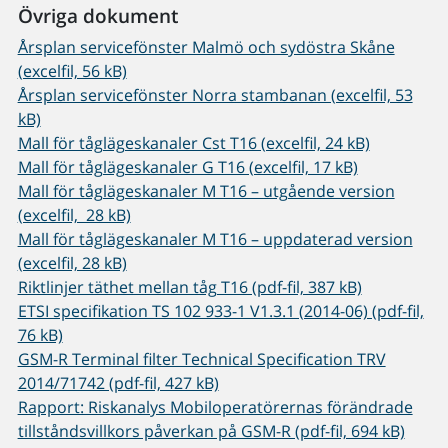
Övriga dokument
Årsplan servicefönster Malmö och sydöstra Skåne
(excelfil, 56 kB)
Årsplan servicefönster Norra stambanan (excelfil, 53
kB)
Mall för tåglägeskanaler Cst T16 (excelfil, 24 kB)
Mall för tåglägeskanaler G T16 (excelfil, 17 kB)
Mall för tåglägeskanaler M T16 – utgående version
(excelfil, 28 kB)
Mall för tåglägeskanaler M T16 – uppdaterad version
(excelfil, 28 kB)
Riktlinjer täthet mellan tåg T16 (pdf-fil, 387 kB)
ETSI specifikation TS 102 933-1 V1.3.1 (2014-06) (pdf-fil,
76 kB)
GSM-R Terminal filter Technical Specification TRV
2014/71742 (pdf-fil, 427 kB)
Rapport: Riskanalys Mobiloperatörernas förändrade
tillståndsvillkors påverkan på GSM-R (pdf-fil, 694 kB)