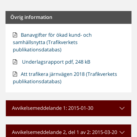
Övrig information
Banavgifter för ökad kund- och
samhällsnytta (Trafikverkets
publikationsdatabas)
Underlagsrapport pdf, 248 kB
Att trafikera järnvägen 2018 (Trafikverkets
publikationsdatabas)
Avvikelsemeddelande 1: 2015-01-30
Avvikelsemeddelande 2, del 1 av 2: 2015-03-20