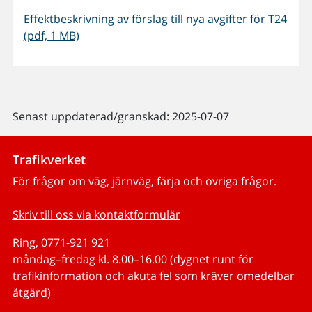
Effektbeskrivning av förslag till nya avgifter för T24
(pdf, 1 MB)
Senast uppdaterad/granskad: 2025-07-07
Trafikverket
För frågor om väg, järnväg, färja och övriga frågor.
Skriv till oss via kontaktformulär
Ring, 0771-921 921
måndag–fredag kl. 8.00–16.00 (dygnet runt för
trafikinformation och akuta fel som kräver omedelbar
åtgärd)