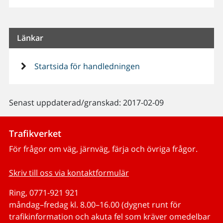
Länkar
Startsida för handledningen
Senast uppdaterad/granskad: 2017-02-09
Trafikverket
För frågor om väg, järnväg, färja och övriga frågor.
Skriv till oss via kontaktformulär
Ring, 0771-921 921
måndag–fredag kl. 8.00–16.00 (dygnet runt för
trafikinformation och akuta fel som kräver omedelbar