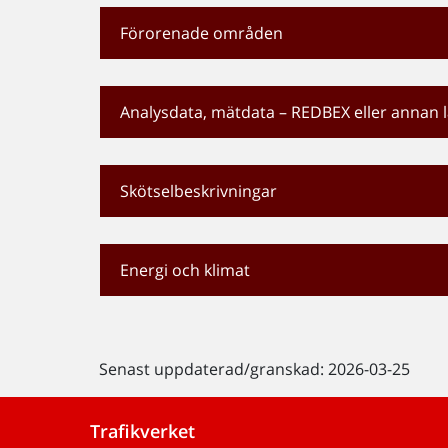
Förorenade områden
Analysdata, mätdata – REDBEX eller annan 
Skötselbeskrivningar
Energi och klimat
Senast uppdaterad/granskad: 2026-03-25
Trafikverket