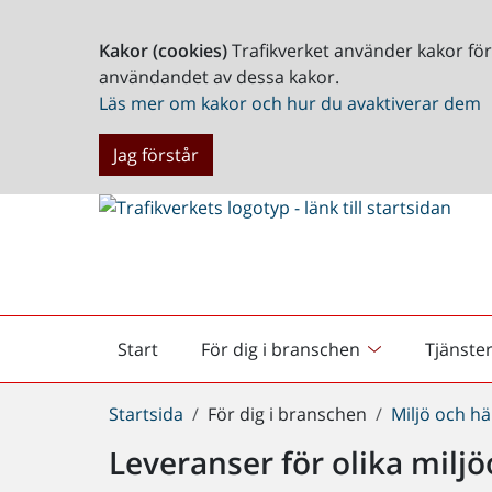
Kakor (cookies)
Trafikverket använder kakor fö
användandet av dessa kakor.
Läs mer om kakor och hur du avaktiverar dem
Jag förstår
Start
För dig i branschen
Tjänste
Startsida
Du
Startsida
För dig i branschen
Miljö och hä
är
Leveranser för olika mil
här: