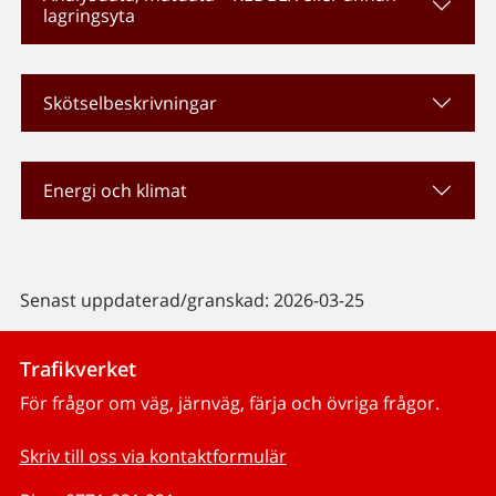
lagringsyta
Skötselbeskrivningar
Energi och klimat
Senast uppdaterad/granskad: 2026-03-25
Trafikverket
För frågor om väg, järnväg, färja och övriga frågor.
Skriv till oss via kontaktformulär