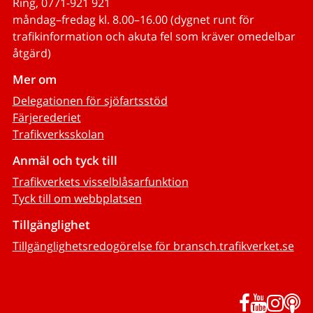
Ring, 0771-921 921
måndag–fredag kl. 8.00–16.00 (dygnet runt för
trafikinformation och akuta fel som kräver omedelbar
åtgärd)
Mer om
Delegationen för sjöfartsstöd
Färjerederiet
Trafikverksskolan
Anmäl och tyck till
Trafikverkets visselblåsarfunktion
Tyck till om webbplatsen
Tillgänglighet
Tillgänglighetsredogörelse för bransch.trafikverket.se
Facebook
YouTub
Inst
P