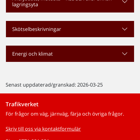
lagringsyta
Skötselbeskrivningar
Energi och klimat
Senast uppdaterad/granskad: 2026-03-25
Trafikverket
För frågor om väg, järnväg, färja och övriga frågor.
Skriv till oss via kontaktformulär