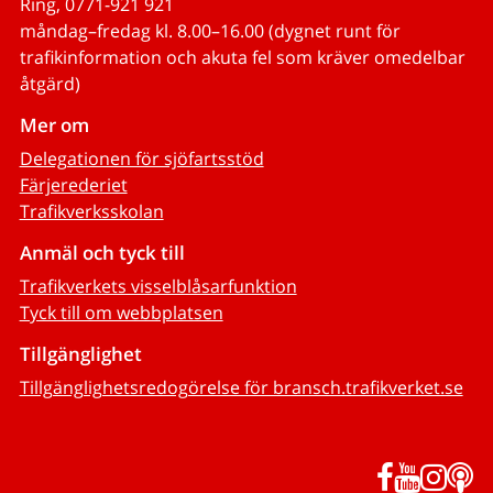
Ring, 0771-921 921
måndag–fredag kl. 8.00–16.00 (dygnet runt för
trafikinformation och akuta fel som kräver omedelbar
åtgärd)
Mer om
Delegationen för sjöfartsstöd
Färjerederiet
Trafikverksskolan
Anmäl och tyck till
Trafikverkets visselblåsarfunktion
Tyck till om webbplatsen
Tillgänglighet
Tillgänglighetsredogörelse för bransch.trafikverket.se
Facebook
YouTub
Inst
P