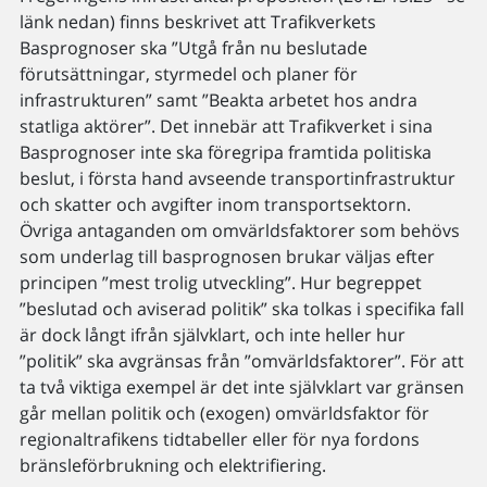
länk nedan) finns beskrivet att Trafikverkets
Basprognoser ska ”Utgå från nu beslutade
förutsättningar, styrmedel och planer för
infrastrukturen” samt ”Beakta arbetet hos andra
statliga aktörer”. Det innebär att Trafikverket i sina
Basprognoser inte ska föregripa framtida politiska
beslut, i första hand avseende transportinfrastruktur
och skatter och avgifter inom transportsektorn.
Övriga antaganden om omvärldsfaktorer som behövs
som underlag till basprognosen brukar väljas efter
principen ”mest trolig utveckling”. Hur begreppet
”beslutad och aviserad politik” ska tolkas i specifika fall
är dock långt ifrån självklart, och inte heller hur
”politik” ska avgränsas från ”omvärldsfaktorer”. För att
ta två viktiga exempel är det inte självklart var gränsen
går mellan politik och (exogen) omvärldsfaktor för
regionaltrafikens tidtabeller eller för nya fordons
bränsleförbrukning och elektrifiering.