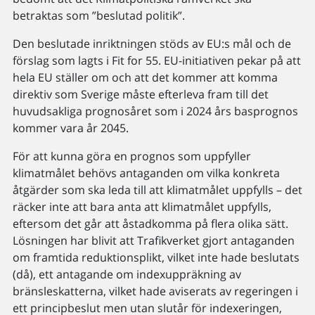
betraktas som ”beslutad politik”.
Den beslutade inriktningen stöds av EU:s mål och de
förslag som lagts i Fit for 55. EU-initiativen pekar på att
hela EU ställer om och att det kommer att komma
direktiv som Sverige måste efterleva fram till det
huvudsakliga prognosåret som i 2024 års basprognos
kommer vara år 2045.
För att kunna göra en prognos som uppfyller
klimatmålet behövs antaganden om vilka konkreta
åtgärder som ska leda till att klimatmålet uppfylls – det
räcker inte att bara anta att klimatmålet uppfylls,
eftersom det går att åstadkomma på flera olika sätt.
Lösningen har blivit att Trafikverket gjort antaganden
om framtida reduktionsplikt, vilket inte hade beslutats
(då), ett antagande om indexuppräkning av
bränsleskatterna, vilket hade aviserats av regeringen i
ett principbeslut men utan slutår för indexeringen,