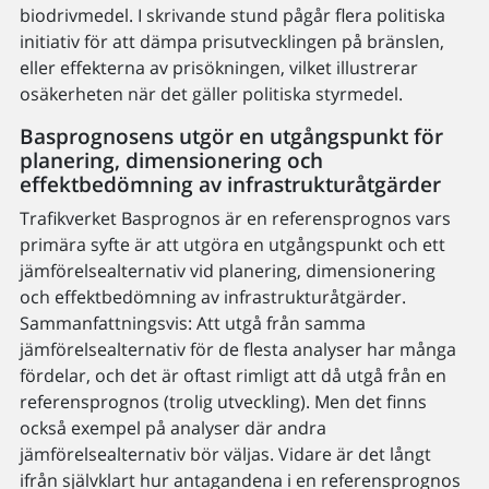
biodrivmedel. I skrivande stund pågår flera politiska
initiativ för att dämpa prisutvecklingen på bränslen,
eller effekterna av prisökningen, vilket illustrerar
osäkerheten när det gäller politiska styrmedel.
Basprognosens utgör en utgångspunkt för
planering, dimensionering och
effektbedömning av infrastrukturåtgärder
Trafikverket Basprognos är en referensprognos vars
primära syfte är att utgöra en utgångspunkt och ett
jämförelsealternativ vid planering, dimensionering
och effektbedömning av infrastrukturåtgärder.
Sammanfattningsvis: Att utgå från samma
jämförelsealternativ för de flesta analyser har många
fördelar, och det är oftast rimligt att då utgå från en
referensprognos (trolig utveckling). Men det finns
också exempel på analyser där andra
jämförelsealternativ bör väljas. Vidare är det långt
ifrån självklart hur antagandena i en referensprognos