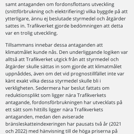
samt antaganden om fordonsflottans utveckling
(snittförbrukning och elektrifiering) vilka byggde på att
ytterligare, ännu ej beslutade styrmedel och åtgärder
sattes in. Trafikverket gjorde bedömningen att detta
var en trolig utveckling.
Tillsammans innebar dessa antaganden att
klimatmålet kunde nås. Den underliggande logiken var
alltså att Trafikverket utgick från att styrmedel och
åtgärder skulle sättas in som gjorde att klimatmålet
uppnåddes, även om det vid prognostillfället inte var
känt exakt vilka dessa styrmedel skulle bli i
verkligheten. Sedermera har beslut fattats om
reduktionsplikt som ligger nära Trafikverkets
antagande, fordonsförbrukningen har utvecklats på
ett sätt som hittills ligger nära Trafikverkets
antaganden, medan den aviserade
bränsleskatteindexeringen har pausats två år (2021
och 2022) med hänvisning till de höga priserna på