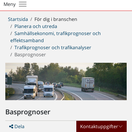
Meny
Du
Startsida
För dig i branschen
är
Planera och utreda
här:
Samhällsekonomi, trafikprognoser och
effektsamband
Trafikprognoser och trafikanalyser
Basprognoser
Basprognoser
Dela
Kontaktuppgifter