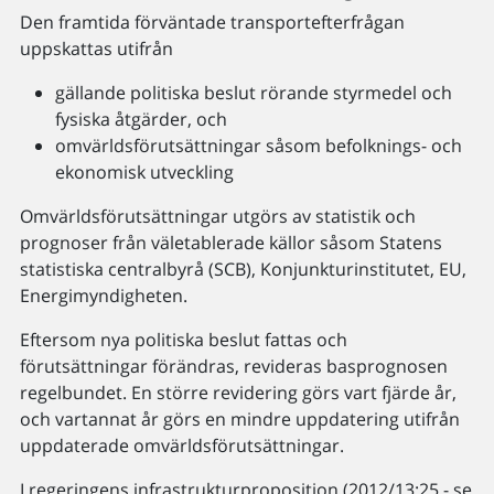
Den framtida förväntade transportefterfrågan
uppskattas utifrån
gällande politiska beslut rörande styrmedel och
fysiska åtgärder, och
omvärldsförutsättningar såsom befolknings- och
ekonomisk utveckling
Omvärldsförutsättningar utgörs av statistik och
prognoser från väletablerade källor såsom Statens
statistiska centralbyrå (SCB), Konjunkturinstitutet, EU,
Energimyndigheten.
Eftersom nya politiska beslut fattas och
förutsättningar förändras, revideras basprognosen
regelbundet. En större revidering görs vart fjärde år,
och vartannat år görs en mindre uppdatering utifrån
uppdaterade omvärldsförutsättningar.
I regeringens infrastrukturproposition (2012/13:25 - se