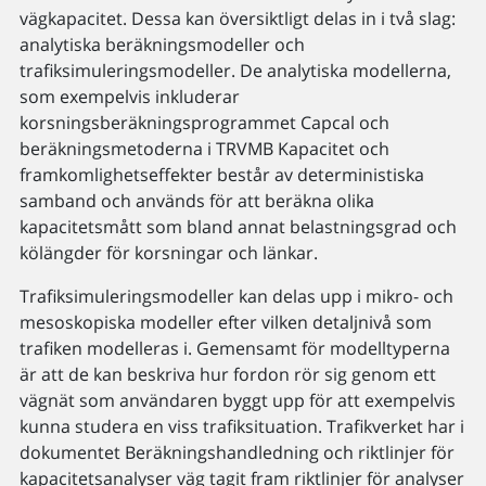
vägkapacitet. Dessa kan översiktligt delas in i två slag:
analytiska beräkningsmodeller och
trafiksimuleringsmodeller. De analytiska modellerna,
som exempelvis inkluderar
korsningsberäkningsprogrammet Capcal och
beräkningsmetoderna i TRVMB Kapacitet och
framkomlighetseffekter består av deterministiska
samband och används för att beräkna olika
kapacitetsmått som bland annat belastningsgrad och
kölängder för korsningar och länkar.
Trafiksimuleringsmodeller kan delas upp i mikro- och
mesoskopiska modeller efter vilken detaljnivå som
trafiken modelleras i. Gemensamt för modelltyperna
är att de kan beskriva hur fordon rör sig genom ett
vägnät som användaren byggt upp för att exempelvis
kunna studera en viss trafiksituation. Trafikverket har i
dokumentet Beräkningshandledning och riktlinjer för
kapacitetsanalyser väg tagit fram riktlinjer för analyser