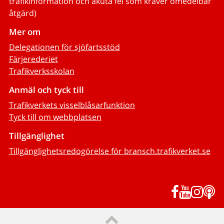
trafikinformation och akuta fel som kräver omedelbar
åtgärd)
Mer om
Delegationen för sjöfartsstöd
Färjerederiet
Trafikverksskolan
Anmäl och tyck till
Trafikverkets visselblåsarfunktion
Tyck till om webbplatsen
Tillgänglighet
Tillgänglighetsredogörelse för bransch.trafikverket.se
Facebook
YouTub
Inst
P
Till sidans topp