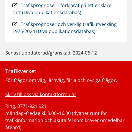
Trafikprognoser - förklarat på ett enklare
sätt (Diva publikationsdatabas)
Trafikprognoser och verklig trafikutveckling
1975-2024 (Diva publikationsdatabas)
Senast uppdaterad/granskad: 2024-06-12
Trafikverket
För frågor om väg, järnväg, färja och övriga frågor.
Skriv till oss via kontaktformulär
Ring, 0771-921 921
måndag–fredag kl. 8.00–16.00 (dygnet runt för
trafikinformation och akuta fel som kräver omedelbar
åtgärd)