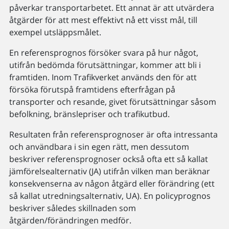
påverkar transportarbetet. Ett annat är att utvärdera
åtgärder för att mest effektivt nå ett visst mål, till
exempel utsläppsmålet.
En referensprognos försöker svara på hur något,
utifrån bedömda förutsättningar, kommer att bli i
framtiden. Inom Trafikverket används den för att
försöka förutspå framtidens efterfrågan på
transporter och resande, givet förutsättningar såsom
befolkning, bränslepriser och trafikutbud.
Resultaten från referensprognoser är ofta intressanta
och användbara i sin egen rätt, men dessutom
beskriver referensprognoser också ofta ett så kallat
jämförelsealternativ (JA) utifrån vilken man beräknar
konsekvenserna av någon åtgärd eller förändring (ett
så kallat utredningsalternativ, UA). En policyprognos
beskriver således skillnaden som
åtgärden/förändringen medför.