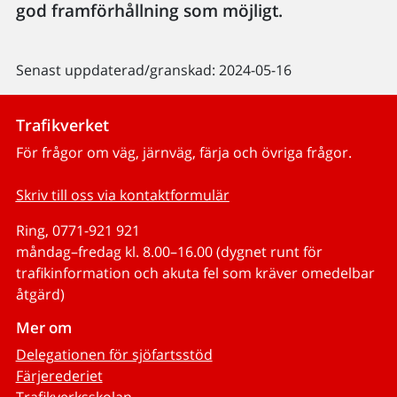
god framförhållning som möjligt.
Senast uppdaterad/granskad: 2024-05-16
Trafikverket
För frågor om väg, järnväg, färja och övriga frågor.
Skriv till oss via kontaktformulär
Ring, 0771-921 921
måndag–fredag kl. 8.00–16.00 (dygnet runt för
trafikinformation och akuta fel som kräver omedelbar
åtgärd)
Mer om
Delegationen för sjöfartsstöd
Färjerederiet