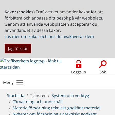
Kakor (cookies)
Trafikverket använder kakor för att
förbättra och anpassa ditt besök på vår webbplats.
Genom att använda webbplatsen accepterar du
användandet av dessa kakor.
Läs mer om kakor och hur du avaktiverar dem
Jag förstår
Logga in
Sök
Meny
Du
Startsida
Tjänster
System och verktyg
är
Förvaltning och underhåll
här:
Materialförsörjning tekniskt godkänt material
Nyheter om försörjning av tekniskt godkänt