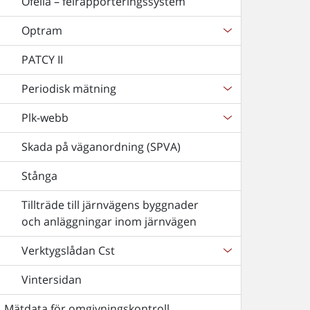
Ofelia – felrapporteringssystem
Optram
PATCY II
Periodisk mätning
Plk-webb
Skada på väganordning (SPVA)
Stånga
Tillträde till järnvägens byggnader
och anläggningar inom järnvägen
Verktygslådan Cst
Vintersidan
Mätdata för omgivningskontroll