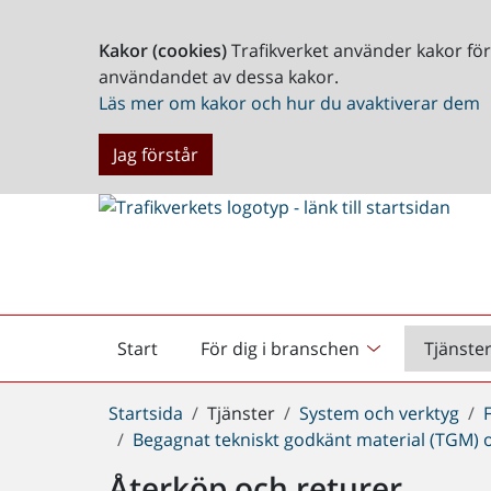
Kakor (cookies)
Trafikverket använder kakor fö
användandet av dessa kakor.
Läs mer om kakor och hur du avaktiverar dem
Jag förstår
Start
För dig i branschen
Tjänste
Startsida
Du
Startsida
Tjänster
System och verktyg
är
Begagnat tekniskt godkänt material (TGM) o
här:
Återköp och returer