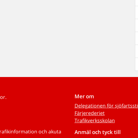
Mer om
or.
Delegationen för sjöfartss
Färjerederiet
Trafikverksskolan
trafikinformation och akuta
Anmäl och tyck till