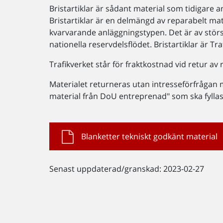
Bristartiklar är sådant material som tidigare a
Bristartiklar är en delmängd av reparabelt mate
kvarvarande anläggningstypen. Det är av störst
nationella reservdelsflödet. Bristartiklar är T
Trafikverket står för fraktkostnad vid retur av r
Materialet returneras utan intresseförfrågan m
material från DoU entreprenad" som ska fyllas
Blanketter tekniskt godkänt material
Senast uppdaterad/granskad: 2023-02-27